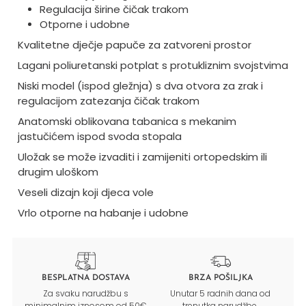
Regulacija širine čičak trakom
Otporne i udobne
Kvalitetne dječje papuče za zatvoreni prostor
Lagani poliuretanski potplat s protukliznim svojstvima
Niski model (ispod gležnja) s dva otvora za zrak i
regulacijom zatezanja čičak trakom
Anatomski oblikovana tabanica s mekanim
jastučićem ispod svoda stopala
Uložak se može izvaditi i zamijeniti ortopedskim ili
drugim uloškom
Veseli dizajn koji djeca vole
Vrlo otporne na habanje i udobne
BESPLATNA DOSTAVA
BRZA POŠILJKA
Za svaku narudžbu s
Unutar 5 radnih dana od
minimalnim iznosom od 50€
trenutka narudžbe.