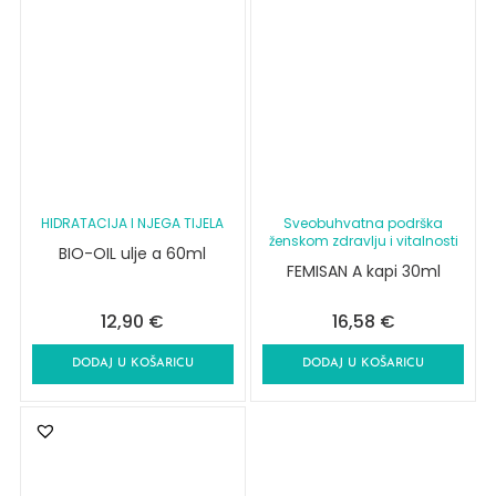
HIDRATACIJA I NJEGA TIJELA
Sveobuhvatna podrška
ženskom zdravlju i vitalnosti
BIO-OIL ulje a 60ml
FEMISAN A kapi 30ml
12,90
€
16,58
€
DODAJ U KOŠARICU
DODAJ U KOŠARICU