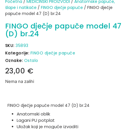
Početna
/
MEDICINSKI PROIZVODI
/
Anatomske papuče,
šlape i natikače
/
FINGO dječje papuče
/ FINGO dječje
papuče model 47 (D) br.24
FINGO dječje papuče model 47
(D) br.24
SKU:
35893
Kategorije:
FINGO dječje papuče
Oznake:
Ostalo
23,00
€
Nema na zalihi
FINGO dječje papuče model 47 (D) br.24
Anatomski oblik
Lagani PU potplat
Uložak koji je moguće izvaditi