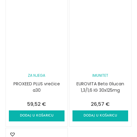
ZA NJEGA
IMUNITET
PROXEED PLUS vrećice
EUROVITA Beta Glucan
a30
1,3/1,6 IG 30x125mg
59,52
€
26,57
€
DODAJ U KOŠARICU
DODAJ U KOŠARICU