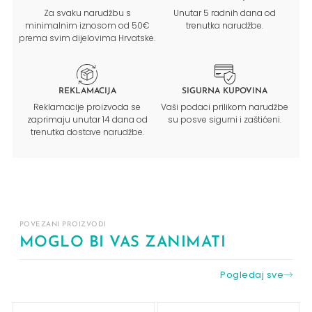
Za svaku narudžbu s
Unutar 5 radnih dana od
minimalnim iznosom od 50€
trenutka narudžbe.
prema svim dijelovima Hrvatske.
REKLAMACIJA
SIGURNA KUPOVINA
Reklamacije proizvoda se
Vaši podaci prilikom narudžbe
zaprimaju unutar 14 dana od
su posve sigurni i zaštićeni.
trenutka dostave narudžbe.
POVEZANI PROIZVODI
MOGLO BI VAS ZANIMATI
Pogledaj sve