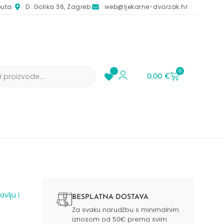
euta
D. Golika 36, Zagreb
web@ljekarne-dvorzak.hr
0
0,00
€
vlju i
BESPLATNA DOSTAVA
Za svaku narudžbu s minimalnim
iznosom od 50€ prema svim