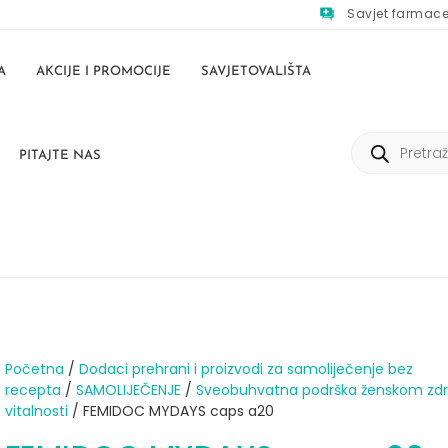
Savjet farmac
A
AKCIJE I PROMOCIJE
SAVJETOVALIŠTA
PITAJTE NAS
Početna
/
Dodaci prehrani i proizvodi za samoliječenje bez
recepta
/
SAMOLIJEČENJE
/
Sveobuhvatna podrška ženskom zdra
vitalnosti
/ FEMIDOC MYDAYS caps a20