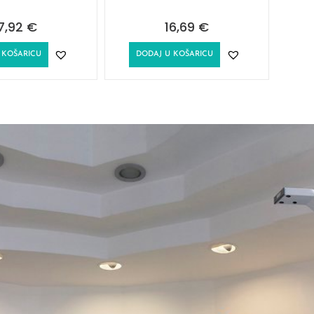
7,92
€
16,69
€
 KOŠARICU
DODAJ U KOŠARICU