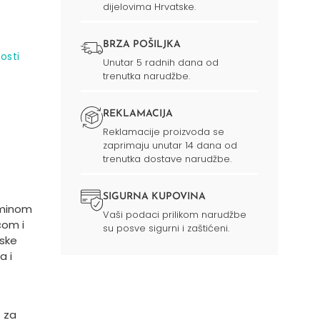
dijelovima Hrvatske.
BRZA POŠILJKA
osti
Unutar 5 radnih dana od
trenutka narudžbe.
REKLAMACIJA
Reklamacije proizvoda se
zaprimaju unutar 14 dana od
trenutka dostave narudžbe.
SIGURNA KUPOVINA
aminom
Vaši podaci prilikom narudžbe
čom i
su posve sigurni i zaštićeni.
nske
a i
e za