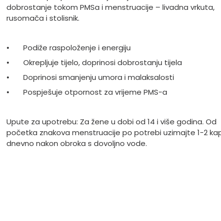
dobrostanje tokom PMSa i menstruacije – livadna vrkuta,
rusomača i stolisnik.
•
Podiže raspoloženje i energiju
•
Okrepljuje tijelo, doprinosi dobrostanju tijela
•
Doprinosi smanjenju umora i malaksalosti
•
Pospješuje otpornost za vrijeme PMS-a
Upute za upotrebu: Za žene u dobi od 14 i više godina. Od
početka znakova menstruacije po potrebi uzimajte 1-2 ka
dnevno nakon obroka s dovoljno vode.