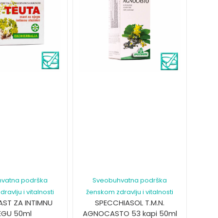
vatna podrška
Sveobuhvatna podrška
avlju i vitalnosti
ženskom zdravlju i vitalnosti
AST ZA INTIMNU
SPECCHIASOL T.M.N.
EGU 50ml
AGNOCASTO 53 kapi 50ml