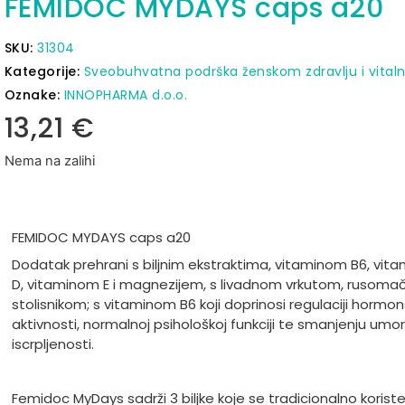
FEMIDOC MYDAYS caps a20
SKU:
31304
Kategorije:
Sveobuhvatna podrška ženskom zdravlju i vitaln
Oznake:
INNOPHARMA d.o.o.
13,21
€
Nema na zalihi
FEMIDOC MYDAYS caps a20
Dodatak prehrani s biljnim ekstraktima, vitaminom B6, vit
D, vitaminom E i magnezijem, s livadnom vrkutom, rusoma
stolisnikom; s vitaminom B6 koji doprinosi regulaciji hormo
aktivnosti, normalnoj psihološkoj funkciji te smanjenju umor
iscrpljenosti.
Femidoc MyDays sadrži 3 biljke koje se tradicionalno korist