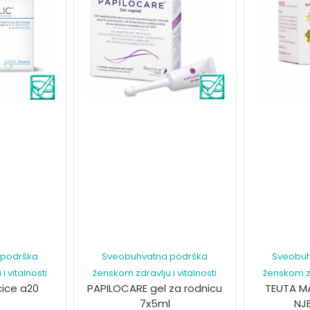
 podrška
Sveobuhvatna podrška
Sveobuh
i vitalnosti
ženskom zdravlju i vitalnosti
ženskom zdr
ćice a20
PAPILOCARE gel za rodnicu
TEUTA M
7x5ml
NJ