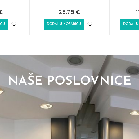
€
25,75
€
1
ICU
DODAJ U KOŠARICU
DODAJ U
NAŠE POSLOVNICE