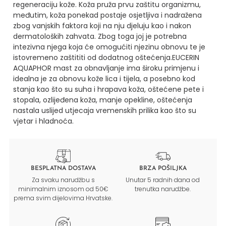
regeneraciju kože. Koža pruža prvu zaštitu organizmu,
međutim, koža ponekad postaje osjetljiva i nadražena
zbog vanjskih faktora koji na nju djeluju kao i nakon
dermatoloških zahvata. Zbog toga joj je potrebna
intezivna njega koja će omogućiti njezinu obnovu te je
istovremeno zaštititi od dodatnog oštećenja.EUCERIN
AQUAPHOR mast za obnavljanje ima široku primjenu i
idealna je za obnovu kože lica i tijela, a posebno kod
stanja kao što su suha i hrapava koža, oštećene pete i
stopala, ozlijeđena koža, manje opekline, oštećenja
nastala uslijed utjecaja vremenskih prilika kao što su
vjetar i hladnoća.
BESPLATNA DOSTAVA
BRZA POŠILJKA
Za svaku narudžbu s
Unutar 5 radnih dana od
minimalnim iznosom od 50€
trenutka narudžbe.
prema svim dijelovima Hrvatske.