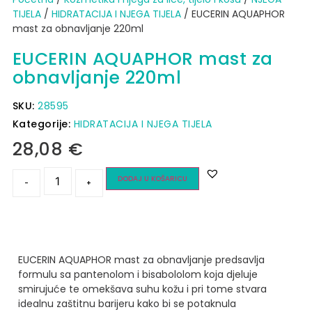
TIJELA
/
HIDRATACIJA I NJEGA TIJELA
/ EUCERIN AQUAPHOR
mast za obnavljanje 220ml
EUCERIN AQUAPHOR mast za
obnavljanje 220ml
SKU:
28595
Kategorije:
HIDRATACIJA I NJEGA TIJELA
28,08
€
DODAJ U KOŠARICU
-
+
EUCERIN AQUAPHOR mast za obnavljanje predsavlja
formulu sa pantenolom i bisabololom koja djeluje
smirujuće te omekšava suhu kožu i pri tome stvara
idealnu zaštitnu barijeru kako bi se potaknula