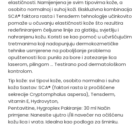
elastičnosti. Namijenjena je svim tipovima kože, a
osobito normalnoj i suhoj koži. Ekskluzivna kombinacija
SCA® faktora rasta i Tensderm tehnologije učinkovito
pomaže u očuvanju elastičnosti kože što rezultira
redefiniranjem čeljusne linije za glatkiju, svjetliju i
nahranjenu kožu. Koristi se kao pomoć u učvršćujućim
tretmanima koji nadopunjuju dermokozmetičke
tehnike usmjerene na poboljšanje problema
opuštenosti lica: punila za bore i zatezanje lica
laserom, pilingom … Testirano pod dermatološkom
kontrolom.
Tip kože: svi tipovi kože, osobito normalna i suha
koža Sastav: SCA® (faktori rasta iz pročišćene
sekrecije Cryptomphalus aspersa), Tensderm,
vitamin E, Hydrovyton,
Pentavitine, Hygroplex Pakiranje: 30 ml Način
primjene: Nanesite ujutro i/ili navečer na očišćenu
kožu lica i vrata. Idealna kao podloga za šminku.