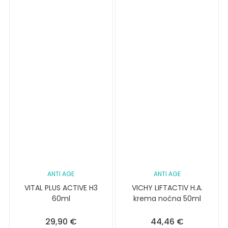
ANTI AGE
ANTI AGE
VITAL PLUS ACTIVE H3
VICHY LIFTACTIV H.A.
60ml
krema noćna 50ml
29,90
€
44,46
€