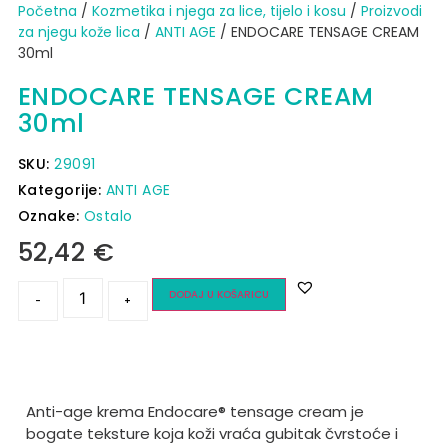
Početna
/
Kozmetika i njega za lice, tijelo i kosu
/
Proizvodi
za njegu kože lica
/
ANTI AGE
/ ENDOCARE TENSAGE CREAM
30ml
ENDOCARE TENSAGE CREAM
30ml
SKU:
29091
Kategorije:
ANTI AGE
Oznake:
Ostalo
52,42
€
DODAJ U KOŠARICU
-
+
Anti-age krema Endocare® tensage cream je
bogate teksture koja koži vraća gubitak čvrstoće i