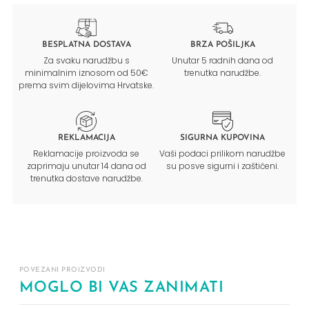
BESPLATNA DOSTAVA
BRZA POŠILJKA
Za svaku narudžbu s
Unutar 5 radnih dana od
minimalnim iznosom od 50€
trenutka narudžbe.
prema svim dijelovima Hrvatske.
REKLAMACIJA
SIGURNA KUPOVINA
Reklamacije proizvoda se
Vaši podaci prilikom narudžbe
zaprimaju unutar 14 dana od
su posve sigurni i zaštićeni.
trenutka dostave narudžbe.
POVEZANI PROIZVODI
MOGLO BI VAS ZANIMATI