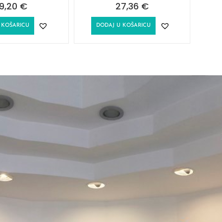
9,20
€
27,36
€
 KOŠARICU
DODAJ U KOŠARICU