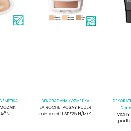
OZMETIKA
DEKORATIVNA KOZMETIKA
DEKORAT
.MOZAIK
LA ROCHE-POSAY PUDER
Derm
RAČNI
mineralni 11 SPF25 N/M/K
VICHY
podl.k