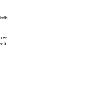
loški
u za
 ili