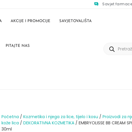
Savjet farmac
A
AKCIJE I PROMOCIJE
SAVJETOVALIŠTA
PITAJTE NAS
Početna
/
Kozmetika i njega za lice, tijelo i kosu
/
Proizvodi za n
kože lica
/
DEKORATIVNA KOZMETIKA
/ EMBRYOLISSE BB CREAM SP
30ml