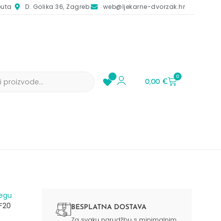
euta
D. Golika 36, Zagreb
web@ljekarne-dvorzak.hr
0
0,00
€
jegu
F20
BESPLATNA DOSTAVA
Za svaku narudžbu s minimalnim