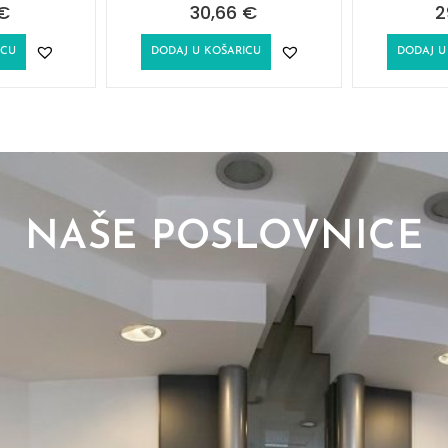
€
30,66
€
2
ICU
DODAJ U KOŠARICU
DODAJ U
NAŠE POSLOVNICE