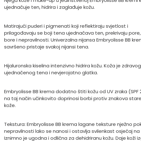
Njega kože i make-up u jedinstvenoj Embryolisse BB kremi 
ujednačuje ten, hidrira i zaglađuje kožu.
Matirajući puderi i pigmenati koji reflektiraju svjetlost i
prilagođavaju se boji tena ujednačava ten, prekrivaju pore,
bore i nepravilnosti. Univerzalna nijansa Embryolisse BB kr
savršeno pristaje svakoj nijansi tena.
Hijaluronska kiselina intenzivno hidrira kožu. Koža je zdravog 
ujednačenog tena i nevjerojatno glatka.
Embryolisse BB krema dodatno štiti kožu od UV zraka (SPF 2
na taj način učinkovito doprinosi borbi protiv znakova star
kože.
Tekstura: Embryolisse BB krema lagane teksture nježno pok
nepravilnosti lako se nanosi i ostavlja svilenkast osjećaj na 
Iznimno je ugodna i odlična za dehidriranu kožu. Daje koži i