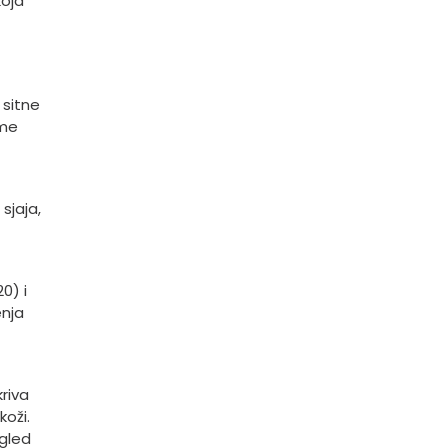
koja
 sitne
eme
sjaja,
0) i
enja
riva
koži.
zgled