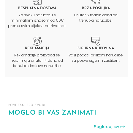
BESPLATNA DOSTAVA
BRZA POŠILJKA
Za svaku narudžbu s
Unutar 5 radnih dana od
minimalnim iznosom od 50€
trenutka narudžbe.
prema svim dijelovima Hrvatske.
REKLAMACIJA
SIGURNA KUPOVINA
Reklamacije proizvoda se
Vaši podaci prilikom narudžbe
zaprimaju unutar 14 dana od
su posve sigurni i zaštićeni.
trenutka dostave narudžbe.
POVEZANI PROIZVODI
MOGLO BI VAS ZANIMATI
Pogledaj sve