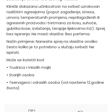
Klinički dokazana učinkovitost na svrbež uzrokovan
različitim agresijama (poput zagađenja, stresa,
umora, temperaturnih promjena, neprilagođenih ili
agresivnih proizvoda i tretmana za kosu, suhoće,
gubitka kose, izvlačenja, terapije lijekovima itd.). Sprej
bez ispiranja. Ne masti vlasište. Bez parfema.
Način primjene: Nanesite sprej na vlasište onoliko
često koliko je to potrebno u slučaju svrbeži. Ne
ispirati.
Može se koristiti kod:
• Trudnica i mladih majki
• Starijih osoba
• Teenagera i odraslih osoba (od navršene 12.godine
života)