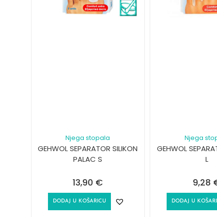
Njega stopala
Njega sto
GEHWOL SEPARATOR SILIKON
GEHWOL SEPARAT
PALAC S
L
13,90
€
9,28
DODAJ U KOŠARICU
DODAJ U KOŠAR