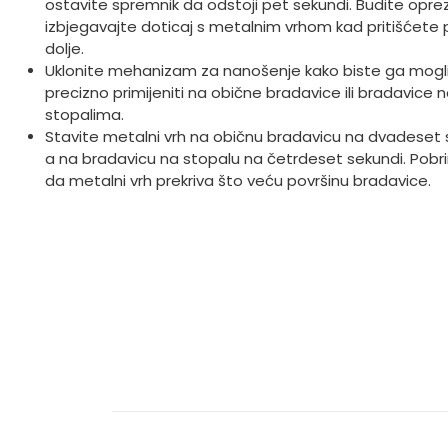
ostavite spremnik da odstoji pet sekundi. Budite oprezn
izbjegavajte doticaj s metalnim vrhom kad pritišćete
dolje.
Uklonite mehanizam za nanošenje kako biste ga mogl
precizno primijeniti na obične bradavice ili bradavice 
stopalima.
Stavite metalni vrh na običnu bradavicu na dvadeset 
a na bradavicu na stopalu na četrdeset sekundi. Pobri
da metalni vrh prekriva što veću površinu bradavice.