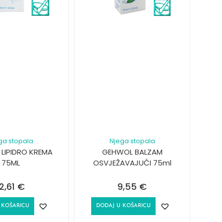
ga stopala
Njega stopala
LIPIDRO KREMA
GEHWOL BALZAM
75ML
OSVJEŽAVAJUĆI 75ml
12,61
€
9,55
€
 KOŠARICU
DODAJ U KOŠARICU