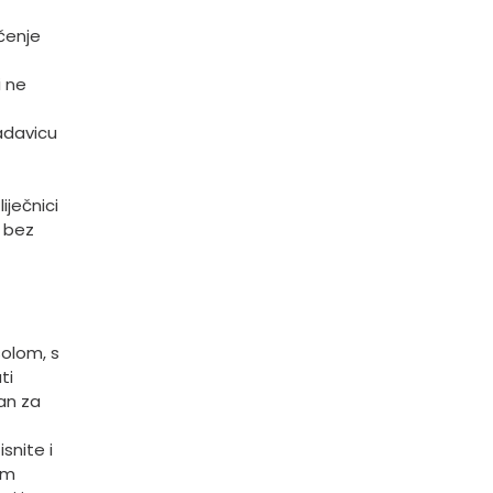
čenje
i ne
adavicu
iječnici
a bez
olom, s
ti
an za
snite i
im