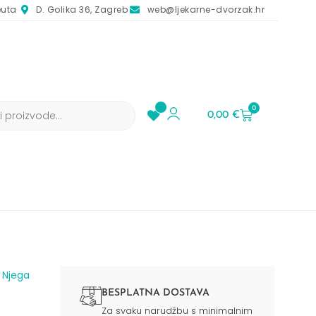
euta
D. Golika 36, Zagreb
web@ljekarne-dvorzak.hr
0
0,00
€
/
Njega
BESPLATNA DOSTAVA
Za svaku narudžbu s minimalnim