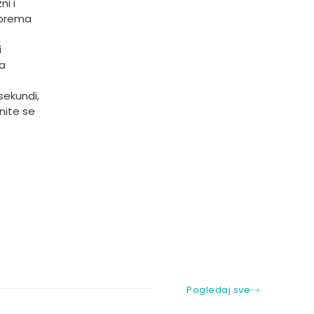
i i
 prema
i
na
sekundi,
nite se
Pogledaj sve