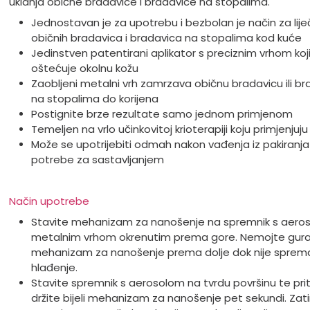
uklanja obične bradavice i bradavice na stopalima.
Jednostavan je za upotrebu i bezbolan je način za lije
običnih bradavica i bradavica na stopalima kod kuće
Jedinstven patentirani aplikator s preciznim vrhom koj
oštećuje okolnu kožu
Zaobljeni metalni vrh zamrzava običnu bradavicu ili br
na stopalima do korijena
Postignite brze rezultate samo jednom primjenom
Temeljen na vrlo učinkovitoj krioterapiji koju primjenjuju l
Može se upotrijebiti odmah nakon vađenja iz pakiranj
potrebe za sastavljanjem
Način upotrebe
Stavite mehanizam za nanošenje na spremnik s aeros
metalnim vrhom okrenutim prema gore. Nemojte gura
mehanizam za nanošenje prema dolje dok nije sprem
hlađenje.
Stavite spremnik s aerosolom na tvrdu površinu te priti
držite bijeli mehanizam za nanošenje pet sekundi. Zat