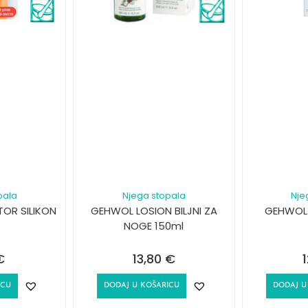
pala
Njega stopala
Nje
OR SILIKON
GEHWOL LOSION BILJNI ZA
GEHWOL 
NOGE 150ml
€
13,80
€
ICU
DODAJ U KOŠARICU
DODAJ U