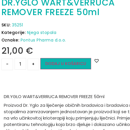
DR.YGLO WART&VERRUCA
REMOVER FREEZE 50ml
SKU:
35251
Kategorije:
Njega stopala
Oznake:
Pontus Pharma d.o.o.
21,00
€
DODAJ U KOŠARICU
-
+
DR.YGLO WART&VERRUCA REMOVER FREEZE 50ml
Proizvod Dr. Yglo za liječenje običnih bradavica i bradavica
stopalima zamrzavanjem jednostavan je proizvod koji se t
na vrlo učinkovitoj krioterapiji koju primjenjuju liječnici. Primj
patentiranu tehnologiju koja brzo djeluje i dokazano učinko