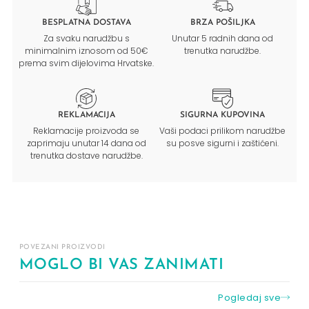
BESPLATNA DOSTAVA
BRZA POŠILJKA
Za svaku narudžbu s
Unutar 5 radnih dana od
minimalnim iznosom od 50€
trenutka narudžbe.
prema svim dijelovima Hrvatske.
REKLAMACIJA
SIGURNA KUPOVINA
Reklamacije proizvoda se
Vaši podaci prilikom narudžbe
zaprimaju unutar 14 dana od
su posve sigurni i zaštićeni.
trenutka dostave narudžbe.
POVEZANI PROIZVODI
MOGLO BI VAS ZANIMATI
Pogledaj sve