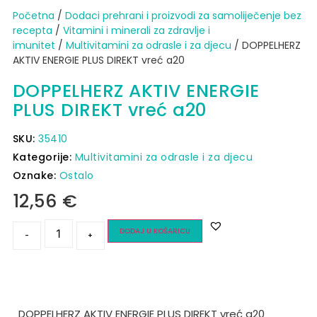
Početna
/
Dodaci prehrani i proizvodi za samoliječenje bez
recepta
/
Vitamini i minerali za zdravlje i
imunitet
/
Multivitamini za odrasle i za djecu
/ DOPPELHERZ
AKTIV ENERGIE PLUS DIREKT vreć a20
DOPPELHERZ AKTIV ENERGIE
PLUS DIREKT vreć a20
SKU:
35410
Kategorije:
Multivitamini za odrasle i za djecu
Oznake:
Ostalo
12,56
€
DODAJ U KOŠARICU
-
+
DOPPELHERZ AKTIV ENERGIE PLUS DIREKT vreć a20