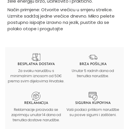
žele energiju brzo, učinkovito i praktično.
Način primjene: Otvorite vrećicu u smjeru strelice.
Uzmite sadržaj jedne vrećice dnevno. Mikro pelete
postupno isipajte izravno na jezik, pustite da se
polako otope i progutajte
BESPLATNA DOSTAVA
BRZA POŠILJKA
Za svaku narudžbu s
Unutar 5 radnih dana od
minimalnim iznosom od 50€
trenutka narudžbe.
prema svim dijelovima Hrvatske.
REKLAMACIJA
SIGURNA KUPOVINA
Reklamacije proizvoda se
Vaši podaci prilikom narudžbe
zaprimaju unutar 14 dana od
su posve sigurni i zaštićeni.
trenutka dostave narudžbe.