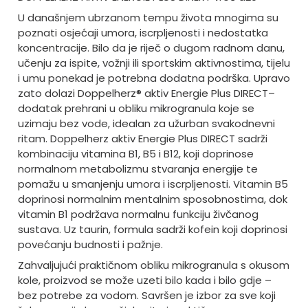
U današnjem ubrzanom tempu života mnogima su
poznati osjećaji umora, iscrpljenosti i nedostatka
koncentracije. Bilo da je riječ o dugom radnom danu,
učenju za ispite, vožnji ili sportskim aktivnostima, tijelu
i umu ponekad je potrebna dodatna podrška. Upravo
zato dolazi Doppelherz® aktiv Energie Plus DIRECT–
dodatak prehrani u obliku mikrogranula koje se
uzimaju bez vode, idealan za užurban svakodnevni
ritam. Doppelherz aktiv Energie Plus DIRECT sadrži
kombinaciju vitamina B1, B5 i B12, koji doprinose
normalnom metabolizmu stvaranja energije te
pomažu u smanjenju umora i iscrpljenosti. Vitamin B5
doprinosi normalnim mentalnim sposobnostima, dok
vitamin B1 podržava normalnu funkciju živčanog
sustava. Uz taurin, formula sadrži kofein koji doprinosi
povećanju budnosti i pažnje.
Zahvaljujući praktičnom obliku mikrogranula s okusom
kole, proizvod se može uzeti bilo kada i bilo gdje –
bez potrebe za vodom. Savršen je izbor za sve koji