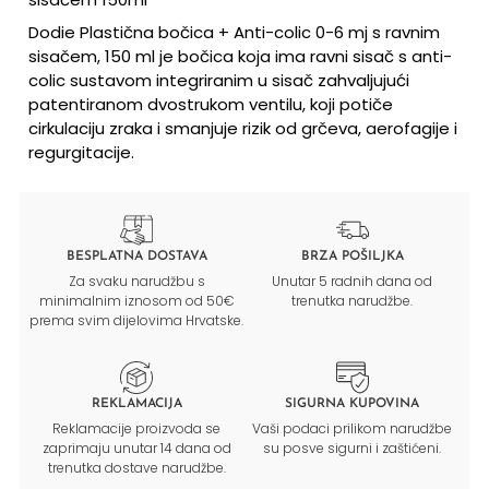
Dodie Plastična bočica + Anti-colic 0-6 mj s ravnim
sisačem, 150 ml je bočica koja ima ravni sisač s anti-
colic sustavom integriranim u sisač zahvaljujući
patentiranom dvostrukom ventilu, koji potiče
cirkulaciju zraka i smanjuje rizik od grčeva, aerofagije i
regurgitacije.
BESPLATNA DOSTAVA
BRZA POŠILJKA
Za svaku narudžbu s
Unutar 5 radnih dana od
minimalnim iznosom od 50€
trenutka narudžbe.
prema svim dijelovima Hrvatske.
REKLAMACIJA
SIGURNA KUPOVINA
Reklamacije proizvoda se
Vaši podaci prilikom narudžbe
zaprimaju unutar 14 dana od
su posve sigurni i zaštićeni.
trenutka dostave narudžbe.