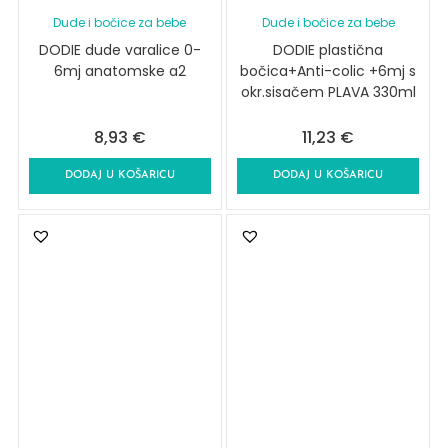
Dude i bočice za bebe
Dude i bočice za bebe
DODIE dude varalice 0-
DODIE plastična
6mj anatomske a2
bočica+Anti-colic +6mj s
okr.sisačem PLAVA 330ml
8,93
€
11,23
€
DODAJ U KOŠARICU
DODAJ U KOŠARICU