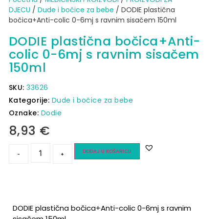
DJECU
/
Dude i bočice za bebe
/ DODIE plastična
bočica+Anti-colic 0-6mj s ravnim sisačem 150ml
DODIE plastična bočica+Anti-
colic 0-6mj s ravnim sisačem
150ml
SKU:
33626
Kategorije:
Dude i bočice za bebe
Oznake:
Dodie
8,93
€
DODAJ U KOŠARICU
-
+
DODIE plastična bočica+Anti-colic 0-6mj s ravnim
sisačem 150ml