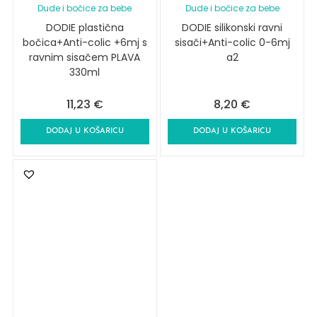
Dude i bočice za bebe
Dude i bočice za bebe
DODIE plastična
DODIE silikonski ravni
bočica+Anti-colic +6mj s
sisači+Anti-colic 0-6mj
ravnim sisačem PLAVA
a2
330ml
11,23
€
8,20
€
DODAJ U KOŠARICU
DODAJ U KOŠARICU