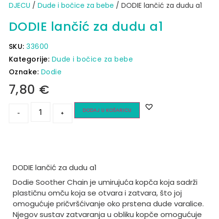
DJECU
/
Dude i bočice za bebe
/ DODIE lančić za dudu a1
DODIE lančić za dudu a1
SKU:
33600
Kategorije:
Dude i bočice za bebe
Oznake:
Dodie
7,80
€
DODAJ U KOŠARICU
-
+
DODIE lančić za dudu a1
Dodie Soother Chain je umirujuća kopča koja sadrži
plastičnu omču koja se otvara i zatvara, što joj
omogućuje pričvršćivanje oko prstena dude varalice.
Njegov sustav zatvaranja u obliku kopče omogućuje