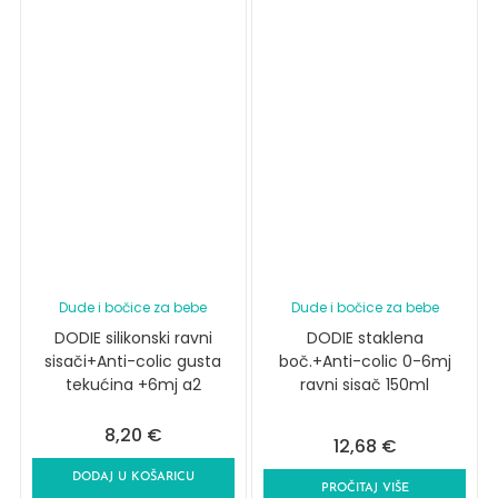
Dude i bočice za bebe
Dude i bočice za bebe
DODIE silikonski ravni
DODIE staklena
sisači+Anti-colic gusta
boč.+Anti-colic 0-6mj
tekućina +6mj a2
ravni sisač 150ml
8,20
€
12,68
€
DODAJ U KOŠARICU
PROČITAJ VIŠE