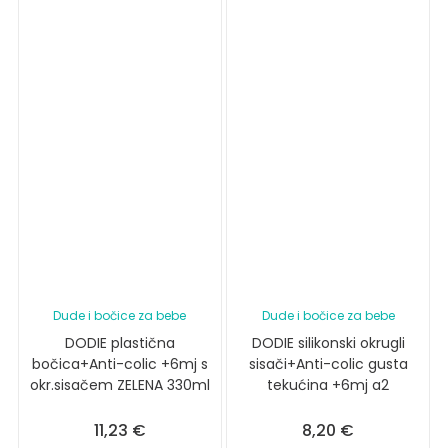
Dude i bočice za bebe
Dude i bočice za bebe
DODIE plastična
DODIE silikonski okrugli
bočica+Anti-colic +6mj s
sisači+Anti-colic gusta
okr.sisačem ZELENA 330ml
tekućina +6mj a2
11,23
€
8,20
€