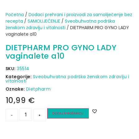
Početna
/
Dodaci prehrani i proizvodi za samoliječenje bez
recepta
/
SAMOLIJEČENJE
/
Sveobuhvatna podrška
ženskom zdravlju i vitalnosti
/ DIETPHARM PRO GYNO LADY
vaginalete a10
DIETPHARM PRO GYNO LADY
vaginalete a10
SKU:
35514
Kategorije:
Sveobuhvatna podrška ženskom zdravlju i
vitalnosti
Oznake:
Dietpharm
10,99
€
DODAJ U KOŠARICU
-
+