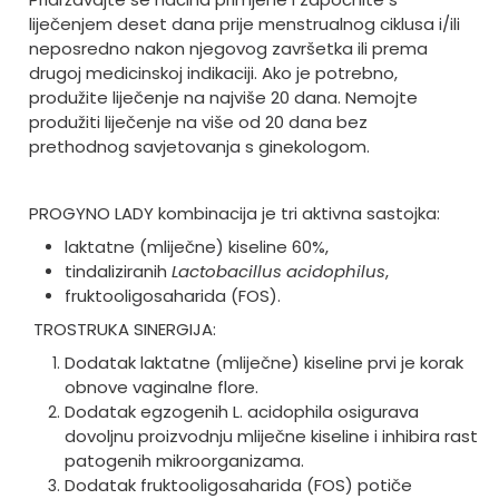
liječenjem deset dana prije menstrualnog ciklusa i/ili
neposredno nakon njegovog završetka ili prema
drugoj medicinskoj indikaciji. Ako je potrebno,
produžite liječenje na najviše 20 dana. Nemojte
produžiti liječenje na više od 20 dana bez
prethodnog savjetovanja s ginekologom.
PROGYNO LADY kombinacija je tri aktivna sastojka:
laktatne (mliječne) kiseline 60%,
tindaliziranih
Lactobacillus acidophilus
,
fruktooligosaharida (FOS).
TROSTRUKA SINERGIJA:
Dodatak laktatne (mliječne) kiseline prvi je korak
obnove vaginalne flore.
Dodatak egzogenih L. acidophila osigurava
dovoljnu proizvodnju mliječne kiseline i inhibira rast
patogenih mikroorganizama.
Dodatak fruktooligosaharida (FOS) potiče