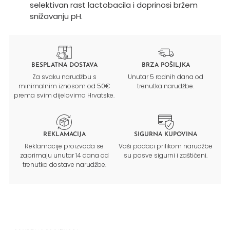
selektivan rast lactobacila i doprinosi bržem
snižavanju pH.
BESPLATNA DOSTAVA
BRZA POŠILJKA
Za svaku narudžbu s
Unutar 5 radnih dana od
minimalnim iznosom od 50€
trenutka narudžbe.
prema svim dijelovima Hrvatske.
REKLAMACIJA
SIGURNA KUPOVINA
Reklamacije proizvoda se
Vaši podaci prilikom narudžbe
zaprimaju unutar 14 dana od
su posve sigurni i zaštićeni.
trenutka dostave narudžbe.