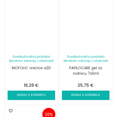
Sveobuhvatna podrška
Sveobuhvatna podrška
ženskom zdravlju i vitalnosti
ženskom zdravlju i vitalnosti
INOFOLIC vrećice a20
PAPILOCARE gel za
rodnicu 7x5ml
18,28
€
25,75
€
DODAJ U KOŠARICU
DODAJ U KOŠARICU
20%