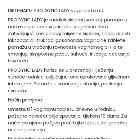
DIETPHARM PRO GYNO LADY vaginalete a10
PROGYNO LADY je medicinski proizvod koji pomaže u
održavanju i obnovi prirodne vaginalne flore.
Zahvaljujući kombinaciji mliječne kiseline, tindaliziranih
laktobacila i fruktooligosaharida, vaginalne tablete
pomažu u vraćanju ravnoteže vaginalnog pH-a te
smanjuju simptome poput suhoće, iritacije, peckanja
i svrbeža.
PROGYNO LADY koristi se u prevenciji i liječenju
suhoće rodnice, uključujući one uzrokovane gljivičnom
infekcijom. Pomaže u smanjenju iritacije, peckanja i
svrbeža.
Način primjene:
Umetnuti 1 vaginalnu tabletu dnevno u rodnicu,
poželjno navečer prije spavanja, tijekom 10 dana. Za
način primjene pažljivo pročitajte Upute za uporabu
unutar pakiranja.
Pridržavajte se načina primjene i započnite s