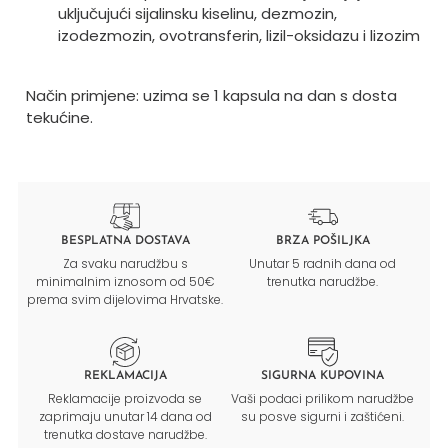
uključujući sijalinsku kiselinu, dezmozin,
izodezmozin, ovotransferin, lizil-oksidazu i lizozim
Način primjene: uzima se 1 kapsula na dan s dosta
tekućine.
BESPLATNA DOSTAVA
BRZA POŠILJKA
Za svaku narudžbu s
Unutar 5 radnih dana od
minimalnim iznosom od 50€
trenutka narudžbe.
prema svim dijelovima Hrvatske.
REKLAMACIJA
SIGURNA KUPOVINA
Reklamacije proizvoda se
Vaši podaci prilikom narudžbe
zaprimaju unutar 14 dana od
su posve sigurni i zaštićeni.
trenutka dostave narudžbe.