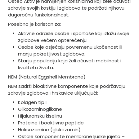
Osteo Aktiv je namijenjen korisnicima koji žele očuvati
zdravlje svojih kostiju i zglobova te podržati njihovu
dugoročnu funkcionalnost.
Posebno je koristan za:
Aktivne odrasle osobe i sportaše koji izlažu svoje
zglobove većem opterećenju.
Osobe koje osjećaju povremenu ukočenost ili
manju pokretljivost zglobova.
Stariju populaciju koja želi očuvati mobilnost i
kvalitetu života.
NEM (Natural Eggshell Membrane)
NEM sadrži bioaktivne komponente koje podržavaju
zdravlje zglobova i hrskavice uključujući:
Kolagen tip I
Glikozaminoglikane
Hijaluronsku kiselinu
Proteine i boaktivne peptide
Heksozamine (glukozamin)
Ostale komponente membrane ljuske jajeta –