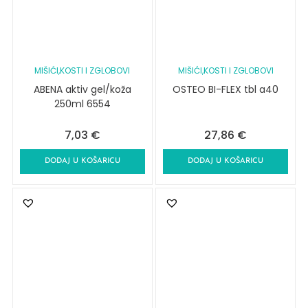
MIŠIĆI,KOSTI I ZGLOBOVI
MIŠIĆI,KOSTI I ZGLOBOVI
ABENA aktiv gel/koža
OSTEO BI-FLEX tbl a40
250ml 6554
7,03
€
27,86
€
DODAJ U KOŠARICU
DODAJ U KOŠARICU