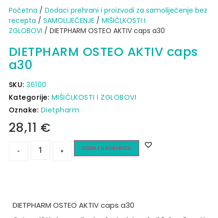
Početna
/
Dodaci prehrani i proizvodi za samoliječenje bez
recepta
/
SAMOLIJEČENJE
/
MIŠIĆI,KOSTI I
ZGLOBOVI
/ DIETPHARM OSTEO AKTIV caps a30
DIETPHARM OSTEO AKTIV caps
a30
SKU:
36100
Kategorije:
MIŠIĆI,KOSTI I ZGLOBOVI
Oznake:
Dietpharm
28,11
€
DODAJ U KOŠARICU
-
+
DIETPHARM OSTEO AKTIV caps a30