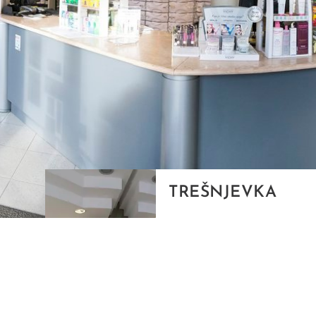
TREŠNJEVKA
Selska cesta 153, Zagreb
01/3022-794
099/2681-387
selska@ljekarne-
dvorzak.hr