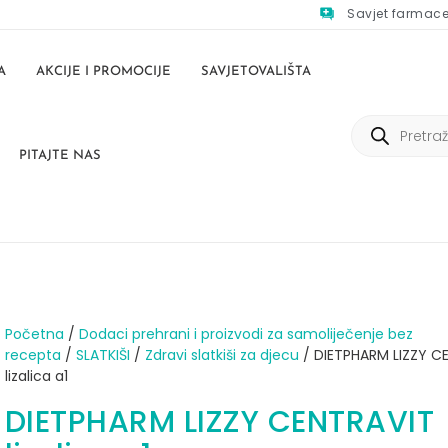
Savjet farmac
A
AKCIJE I PROMOCIJE
SAVJETOVALIŠTA
PITAJTE NAS
Početna
/
Dodaci prehrani i proizvodi za samoliječenje bez
recepta
/
SLATKIŠI
/
Zdravi slatkiši za djecu
/ DIETPHARM LIZZY C
lizalica a1
DIETPHARM LIZZY CENTRAVIT