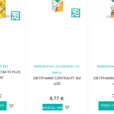
E ŽILE
Multivitamini za odrasle i za
Multivitami
IM 10 PLUS
djecu
20
DIETPHARM CENTRAVIT tbl
DIETPHARM
a30
€
9,77
€
ICU
DODAJ U
PROČITAJ VIŠE