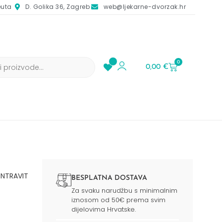
euta
D. Golika 36, Zagreb
web@ljekarne-dvorzak.hr
0
0,00
€
ENTRAVIT
BESPLATNA DOSTAVA
Za svaku narudžbu s minimalnim
iznosom od 50€ prema svim
dijelovima Hrvatske.