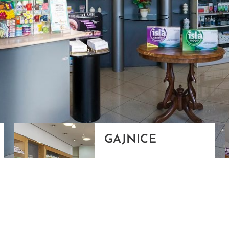
GAJNICE
Gandhijeva 3, Zagreb
01/3461-431
098/452-128
gajnice@ljekarne-
dvorzak.hr