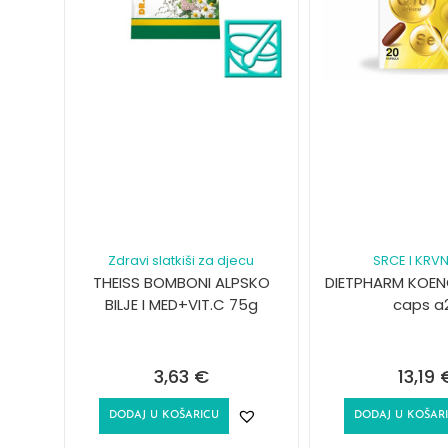
Zdravi slatkiši za djecu
SRCE I KRVN
THEISS BOMBONI ALPSKO
DIETPHARM KOENC
BILJE I MED+VIT.C 75g
caps a
3,63
€
13,19
DODAJ U KOŠARICU
DODAJ U KOŠAR