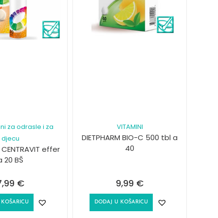
ni za odrasle i za
VITAMINI
DIETPHARM BIO-C 500 tbl a
djecu
40
 CENTRAVIT effer
a 20 BŠ
7,99
€
9,99
€
 KOŠARICU
DODAJ U KOŠARICU