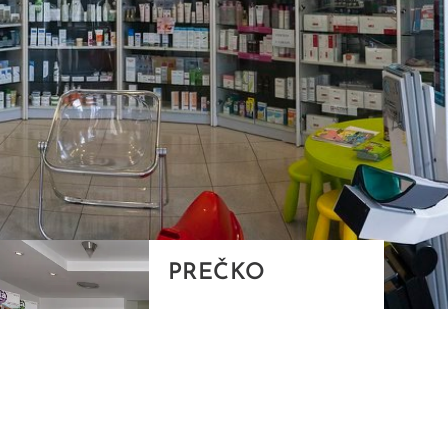
PREČKO
Slavenskog 6, Zagreb
01/3885-672
099/2681-389
precko@ljekarne-
dvorzak.hr