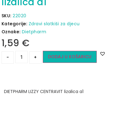
lizalica a1
SKU:
22020
Kategorije:
Zdravi slatkiši za djecu
Oznake:
Dietpharm
1,59
€
DODAJ U KOŠARICU
-
+
DIETPHARM LIZZY CENTRAVIT lizalica a1