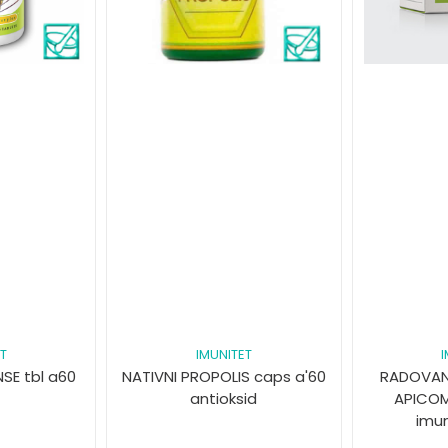
T
IMUNITET
NSE tbl a60
NATIVNI PROPOLIS caps a'60
RADOVAN
antioksid
APICOM
imu