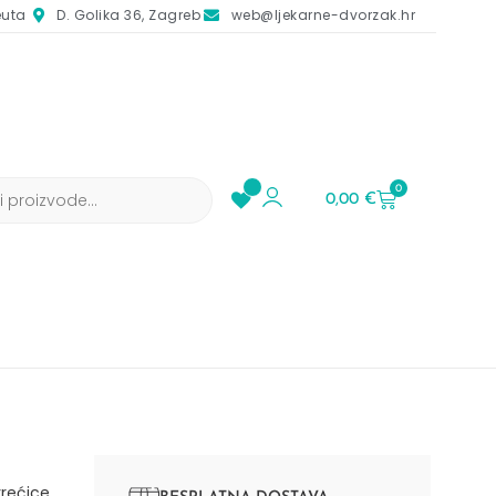
euta
D. Golika 36, Zagreb
web@ljekarne-dvorzak.hr
0
0,00
€
rećice