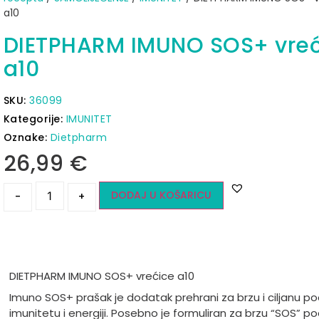
a10
DIETPHARM IMUNO SOS+ vreć
a10
SKU:
36099
Kategorije:
IMUNITET
Oznake:
Dietpharm
26,99
€
DODAJ U KOŠARICU
-
+
DIETPHARM IMUNO SOS+ vrećice a10
Imuno SOS+ prašak je dodatak prehrani za brzu i ciljanu po
imunitetu i energiji. Posebno je formuliran za brzu “SOS” p