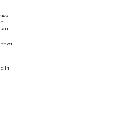
kusa
no
en i
a doza
od 14