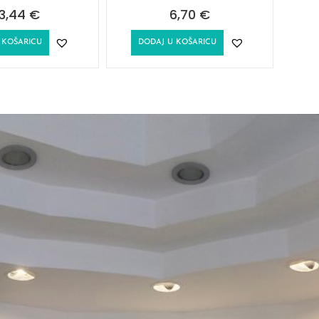
3,44
€
6,70
€
 KOŠARICU
DODAJ U KOŠARICU