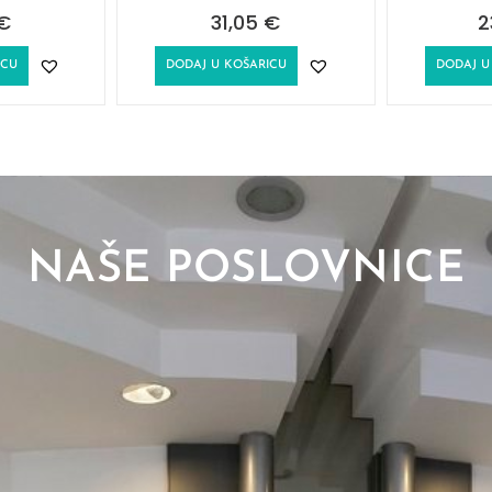
€
31,05
€
2
ICU
DODAJ U KOŠARICU
DODAJ U
NAŠE POSLOVNICE