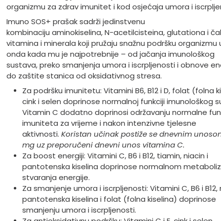
organizmu za zdrav imunitet i kod osjećaja umora i iscrplje
Imuno SOS+ prašak sadrži jedinstvenu
kombinaciju aminokiselina, N-acetilcisteina, glutationa i čak
vitamina i minerala koji pružaju snažnu podršku organizmu
onda kada mu je najpotrebnije – od jačanja imunološkog
sustava, preko smanjenja umora i iscrpljenosti i obnove ene
do zaštite stanica od oksidativnog stresa.
Za podršku imunitetu: Vitamini B6, B12 i D, folat (folna ki
cink i selen doprinose normalnoj funkciji imunološkog s
Vitamin C dodatno doprinosi održavanju normalne fun
imuniteta za vrijeme i nakon intenzivne tjelesne
aktivnosti.
Koristan učinak postiže se dnevnim unoso
mg uz preporučeni dnevni unos vitamina C.
Za boost energiji: Vitamini C, B6 i B12, tiamin, niacin i
pantotenska kiselina doprinose normalnom metaboli
stvaranja energije.
Za smanjenje umora i iscrpljenosti: Vitamini C, B6 i B12, 
pantotenska kiselina i folat (folna kiselina) doprinose
smanjenju umora i iscrpljenosti.
Za antioksidativnu podršku: Vitamini C i E, cink i selen