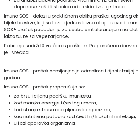
doprinose zaštiti stanica od oksidativnog stresa.
Imuno SOS+ dolazi u praktičnom obliku praška, ugodnog o
bijele breskve, koji se brzo i jednostavno otapa u vodi. Imu
SOS+ prašak pogodan je za osobe s intolerancijom na glut
laktozu, te za vegetarijance.
Pakiranje sadrži 10 vrećica s praškom. Preporučena dnevn
je 1 vrećica.
Imuno SOS+ prašak namijenjen je odraslima i djeci starijoj 
godina.
Imuno SOS+ prašak preporučuje se:
za brzu i ciljanu podršku imunitetu,
kod manjka energije i čestog umora,
kod stanja stresa i iscrpljenosti organizma,
kao nutritivna potpora kod čestih i/ili akutnih infekcija,
u fazi oporavka organizma.