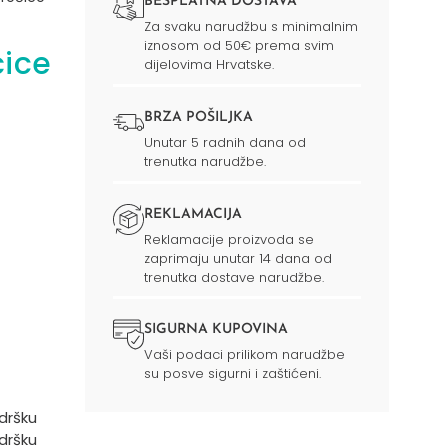
BESPLATNA DOSTAVA
Za svaku narudžbu s minimalnim
iznosom od 50€ prema svim
ice
dijelovima Hrvatske.
BRZA POŠILJKA
Unutar 5 radnih dana od
trenutka narudžbe.
REKLAMACIJA
Reklamacije proizvoda se
zaprimaju unutar 14 dana od
trenutka dostave narudžbe.
SIGURNA KUPOVINA
Vaši podaci prilikom narudžbe
su posve sigurni i zaštićeni.
dršku
odršku