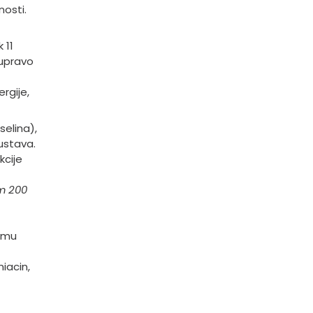
nosti.
 11
 upravo
rgije,
selina),
ustava.
kcije
m 200
zmu
niacin,