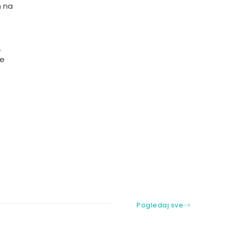
m na
.
te
Pogledaj sve