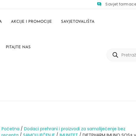
Savjet farmac
A
AKCIJE I PROMOCIJE
SAVJETOVALIŠTA
PITAJTE NAS
Početna
/
Dodaci prehrani i proizvodi za samoliječenje bez
recepta
/
SAMOLIJEČENJE
/
IMUNITET
/ DIETPHARM IMUNO SOS+ v