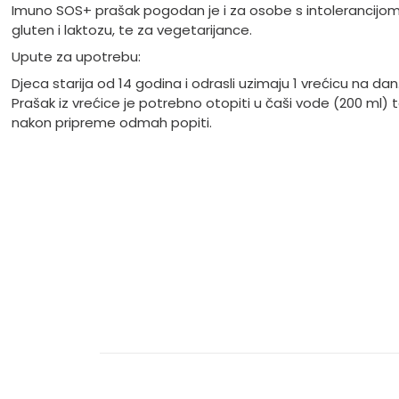
Imuno SOS+ prašak pogodan je i za osobe s intolerancijo
gluten i laktozu, te za vegetarijance.
Upute za upotrebu:
Djeca starija od 14 godina i odrasli uzimaju 1 vrećicu na dan
Prašak iz vrećice je potrebno otopiti u čaši vode (200 ml) 
nakon pripreme odmah popiti.