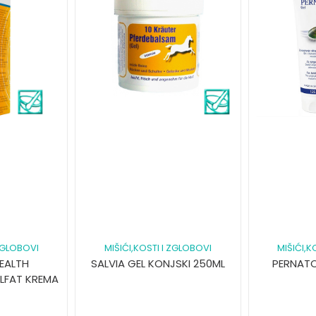
 ZGLOBOVI
MIŠIĆI,KOSTI I ZGLOBOVI
MIŠIĆI,K
EALTH
SALVIA GEL KONJSKI 250ML
PERNATO
LFAT KREMA