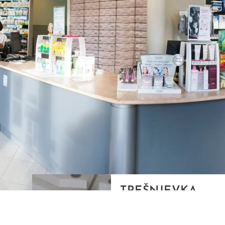
TREŠNJEVKA
Selska cesta 153, Zagreb