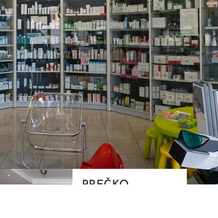
PREČKO
Slavenskog 6, Zagreb