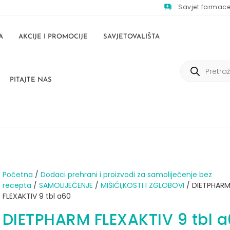
Savjet farmac
A
AKCIJE I PROMOCIJE
SAVJETOVALIŠTA
PITAJTE NAS
Početna
/
Dodaci prehrani i proizvodi za samoliječenje bez
recepta
/
SAMOLIJEČENJE
/
MIŠIĆI,KOSTI I ZGLOBOVI
/ DIETPHAR
FLEXAKTIV 9 tbl a60
DIETPHARM FLEXAKTIV 9 tbl 