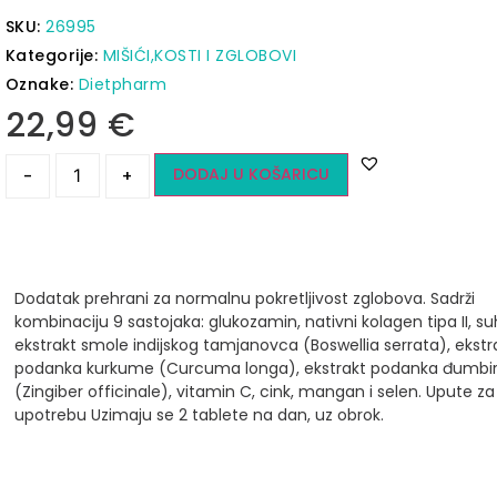
SKU:
26995
Kategorije:
MIŠIĆI,KOSTI I ZGLOBOVI
Oznake:
Dietpharm
22,99
€
DODAJ U KOŠARICU
-
+
Dodatak prehrani za normalnu pokretljivost zglobova.
Sadrži
kombinaciju 9 sastojaka: glukozamin, nativni kolagen tipa II, su
ekstrakt smole indijskog tamjanovca (Boswellia serrata), ekstr
podanka kurkume (Curcuma longa), ekstrakt podanka đumbi
(Zingiber officinale), vitamin C, cink, mangan i selen.
Upute za
upotrebu
Uzimaju se 2 tablete na dan, uz obrok.