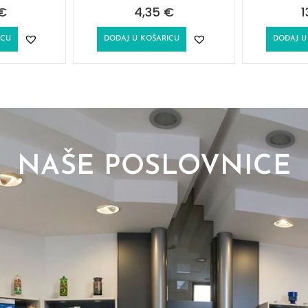
€
4,35
€
1
ICU
DODAJ U KOŠARICU
DODAJ U
NAŠE POSLOVNICE