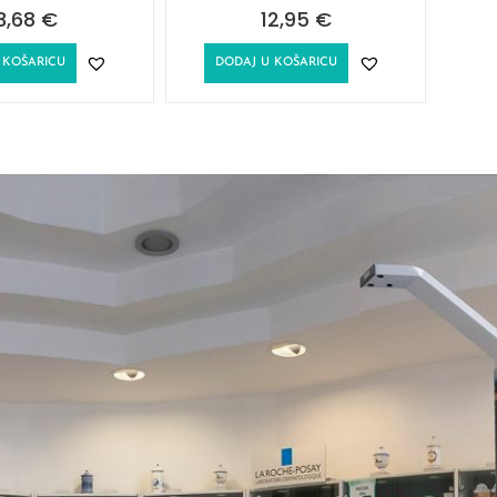
3,68
€
12,95
€
 KOŠARICU
DODAJ U KOŠARICU