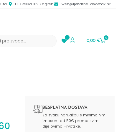
euta
D. Golika 36, Zagreb
web@ljekarne-dvorzak.hr
0
0,00
€
M
BESPLATNA DOSTAVA
Za svaku narudžbu s minimalnim
iznosom od 50€ prema svim
a60
dijelovima Hrvatske.