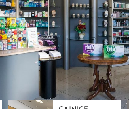
GAJNICE
Gandhijeva 3, Zagreb