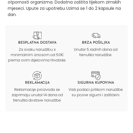
otpornosti organizma. Dodatna zaštita tijekom zimskih
mjeseci.
Upute za upotrebu
Uzima se 1 do 2 kapsule na
dan.
BESPLATNA DOSTAVA
BRZA POŠILJKA
Za svaku narudžbu s
Unutar 5 radnih dana od
minimalnim iznosom od 50€
trenutka narudžbe.
prema svim dijelovima Hrvatske.
REKLAMACIJA
SIGURNA KUPOVINA
Reklamacije proizvoda se
Vaši podaci prilikom narudžbe
zaprimaju unutar 14 dana od
su posve sigurni i zaštićeni.
trenutka dostave narudžbe.