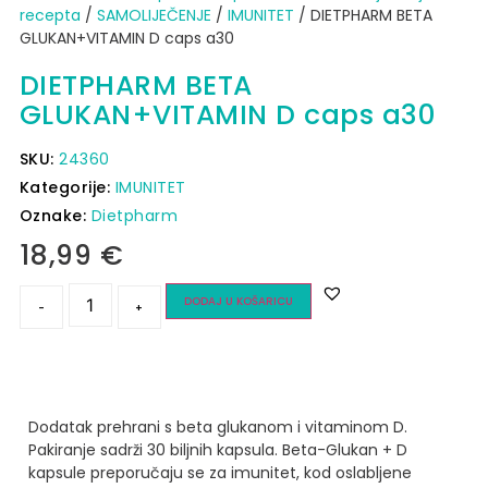
recepta
/
SAMOLIJEČENJE
/
IMUNITET
/ DIETPHARM BETA
GLUKAN+VITAMIN D caps a30
DIETPHARM BETA
GLUKAN+VITAMIN D caps a30
SKU:
24360
Kategorije:
IMUNITET
Oznake:
Dietpharm
18,99
€
DODAJ U KOŠARICU
-
+
Dodatak prehrani s beta glukanom i vitaminom D.
Pakiranje sadrži 30 biljnih kapsula.
Beta-Glukan + D
kapsule preporučaju se za imunitet, kod oslabljene