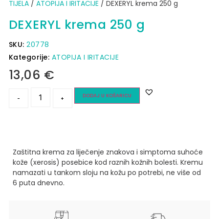
TIJELA
/
ATOPIJA I IRITACIJE
/ DEXERYL krema 250 g
DEXERYL krema 250 g
SKU:
20778
Kategorije:
ATOPIJA I IRITACIJE
13,06
€
DODAJ U KOŠARICU
-
+
Zaštitna krema za liječenje znakova i simptoma suhoće
kože (xerosis) posebice kod raznih kožnih bolesti.
Kremu
namazati u tankom sloju na kožu po potrebi, ne više od
6 puta dnevno.