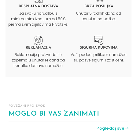
BESPLATNA DOSTAVA
BRZA POŠILJKA
Za svaku narudžbu s
Unutar 5 radnih dana od
minimalnim iznosom od 50€
trenutka narudžbe.
prema svim dijelovima Hrvatske.
REKLAMACIJA
SIGURNA KUPOVINA
Reklamacije proizvoda se
Vaši podaci prilikom narudžbe
zaprimaju unutar 14 dana od
su posve sigurni i zaštićeni.
trenutka dostave narudžbe.
POVEZANI PROIZVODI
MOGLO BI VAS ZANIMATI
Pogledaj sve