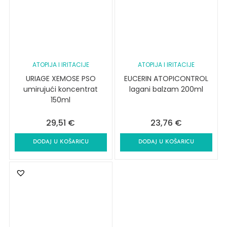
ATOPIJA I IRITACIJE
ATOPIJA I IRITACIJE
URIAGE XEMOSE PSO
EUCERIN ATOPICONTROL
umirujući koncentrat
lagani balzam 200ml
150ml
29,51
€
23,76
€
DODAJ U KOŠARICU
DODAJ U KOŠARICU