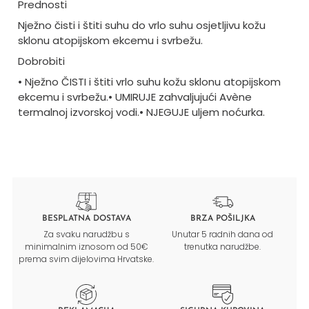
Prednosti
Nježno čisti i štiti suhu do vrlo suhu osjetljivu kožu
sklonu atopijskom ekcemu i svrbežu.
Dobrobiti
• Nježno ČISTI i štiti vrlo suhu kožu sklonu atopijskom
ekcemu i svrbežu.
• UMIRUJE zahvaljujući Avène
termalnoj izvorskoj vodi.
• NJEGUJE uljem noćurka.
BESPLATNA DOSTAVA
BRZA POŠILJKA
Za svaku narudžbu s
Unutar 5 radnih dana od
minimalnim iznosom od 50€
trenutka narudžbe.
prema svim dijelovima Hrvatske.