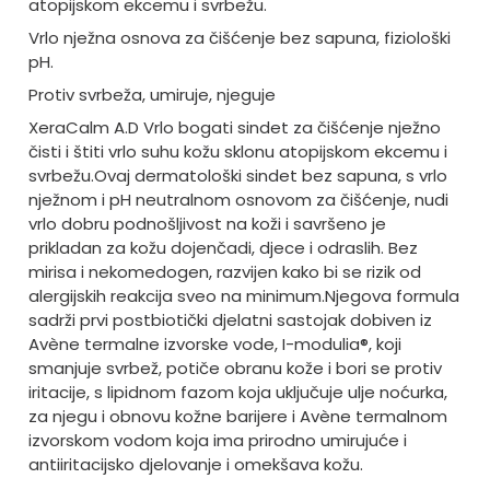
atopijskom ekcemu i svrbežu.
Vrlo nježna osnova za čišćenje bez sapuna, fiziološki
pH.
Protiv svrbeža, umiruje, njeguje
XeraCalm A.D Vrlo bogati sindet za čišćenje nježno
čisti i štiti vrlo suhu kožu sklonu atopijskom ekcemu i
svrbežu.
Ovaj dermatološki sindet bez sapuna, s vrlo
nježnom i pH neutralnom osnovom za čišćenje, nudi
vrlo dobru podnošljivost na koži i savršeno je
prikladan za kožu dojenčadi, djece i odraslih. Bez
mirisa i nekomedogen, razvijen kako bi se rizik od
alergijskih reakcija sveo na minimum.
Njegova formula
sadrži prvi postbiotički djelatni sastojak dobiven iz
Avène termalne izvorske vode, I-modulia®, koji
smanjuje svrbež, potiče obranu kože i bori se protiv
iritacije, s lipidnom fazom koja uključuje ulje noćurka,
za njegu i obnovu kožne barijere i Avène termalnom
izvorskom vodom koja ima prirodno umirujuće i
antiiritacijsko djelovanje i omekšava kožu.