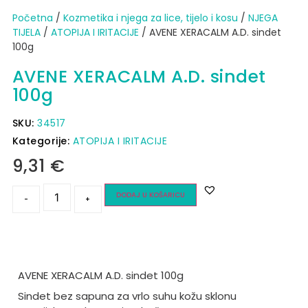
Početna
/
Kozmetika i njega za lice, tijelo i kosu
/
NJEGA
TIJELA
/
ATOPIJA I IRITACIJE
/ AVENE XERACALM A.D. sindet
100g
AVENE XERACALM A.D. sindet
100g
SKU:
34517
Kategorije:
ATOPIJA I IRITACIJE
9,31
€
DODAJ U KOŠARICU
-
+
AVENE XERACALM A.D. sindet 100g
Sindet bez sapuna za vrlo suhu kožu sklonu