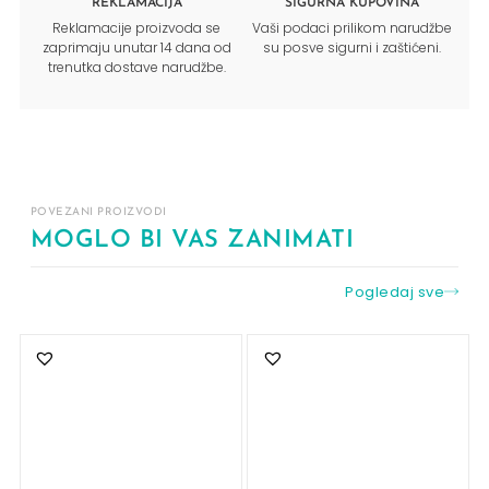
REKLAMACIJA
SIGURNA KUPOVINA
Reklamacije proizvoda se
Vaši podaci prilikom narudžbe
zaprimaju unutar 14 dana od
su posve sigurni i zaštićeni.
trenutka dostave narudžbe.
POVEZANI PROIZVODI
MOGLO BI VAS ZANIMATI
Pogledaj sve