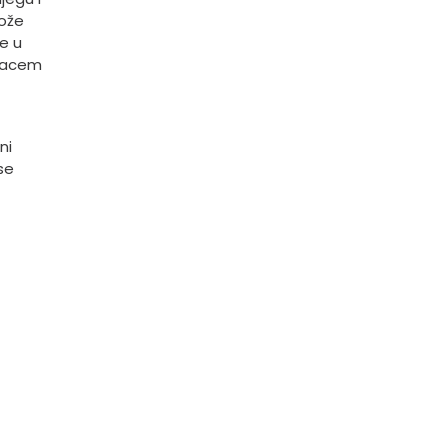
kože
je u
slacem
ni
se