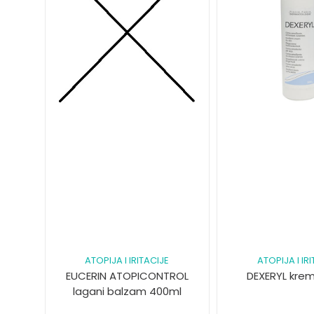
ATOPIJA I IRITACIJE
ATOPIJA I IR
EUCERIN ATOPICONTROL
DEXERYL kre
lagani balzam 400ml