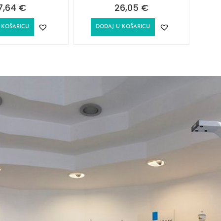
7,64
€
26,05
€
 KOŠARICU
DODAJ U KOŠARICU