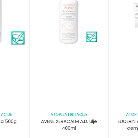
ITACIJE
ATOPIJA I IRITACIJE
ATOPIJ
ma 500g
AVENE XERACALM A.D. ulje
EUCERIN
400ml
krem