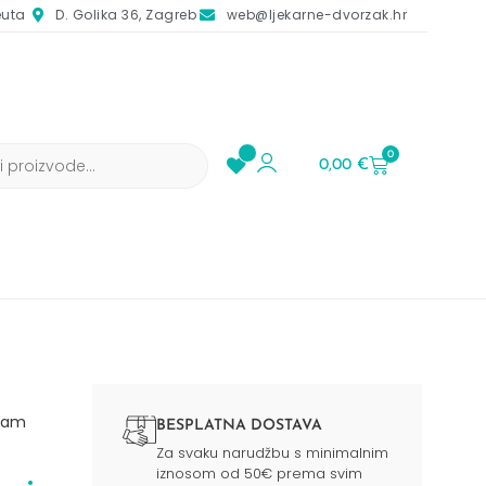
euta
D. Golika 36, Zagreb
web@ljekarne-dvorzak.hr
0
0,00
€
zam
BESPLATNA DOSTAVA
Za svaku narudžbu s minimalnim
iznosom od 50€ prema svim