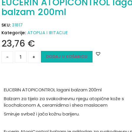
EUCERIN ATOPICONTROL laga
balzam 200ml
SKU:
31817
Kategorije:
ATOPIJA I IRITACIJE
23,76
€
DODAJ U KOŠARICU
-
+
EUCERIN ATOPICONTROL lagani balzam 200ml
Balzam za tijelo za svakodnevnu njegu atopične kože s
licochalconom A, ceramidima i shea maslacem
Smiruje svrbež i jača kožnu barijeru.
Eucerin AtopiControl balzam je prikladan za svakodnevnu n