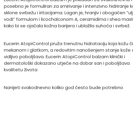
posebno je formuliran za smirivanje i intenzivno hidriranje 
sklone svrbežu i iritacijama. Lagan je, hranjiv i obogaćen “ul
vodi” formulom i licochalconom A, ceramidima i shea ma
kako bi se ojačala kožna barijera i ublažila suhoća i svrbež.
Eucerin AtopiControl pruža trenutnu hidrataciju koja kožu či
mekanom i glatkom, a redovitim nanošenjem stanje kože 
vidljivo poboljšava. Eucerin AtopiControl balzam klinički i
dermatološki dokazano utječe na dobar san i poboljšava
kvalitetu života
Nanijeti svakodnevno koliko god često bude potrebno