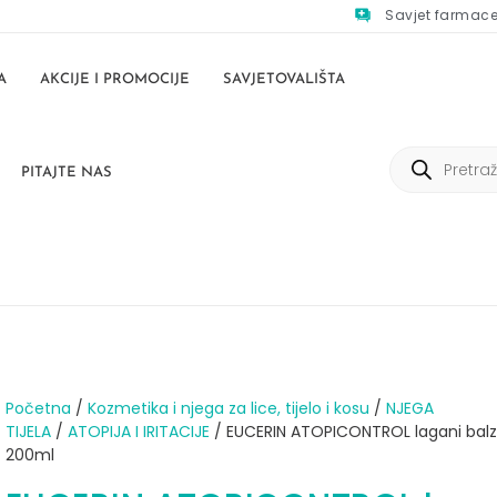
Savjet farmac
A
AKCIJE I PROMOCIJE
SAVJETOVALIŠTA
PITAJTE NAS
Početna
/
Kozmetika i njega za lice, tijelo i kosu
/
NJEGA
TIJELA
/
ATOPIJA I IRITACIJE
/ EUCERIN ATOPICONTROL lagani bal
200ml