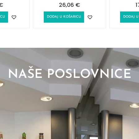
€
26,06
€
1
ICU
DODAJ U KOŠARICU
DODAJ U
NAŠE POSLOVNICE