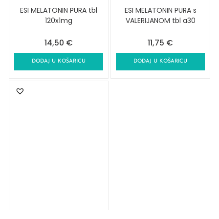
ESI MELATONIN PURA tbl
ESI MELATONIN PURA s
120x1mg
VALERIJANOM tbl a30
14,50
€
11,75
€
DODAJ U KOŠARICU
DODAJ U KOŠARICU