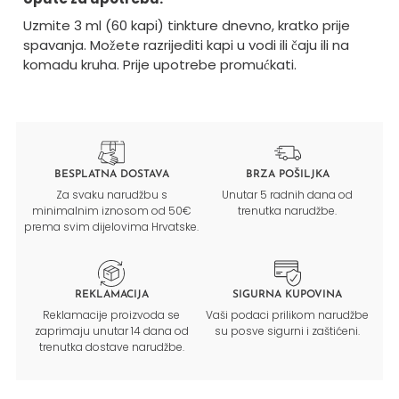
Uzmite 3 ml (60 kapi) tinkture dnevno, kratko prije
spavanja. Možete razrijediti kapi u vodi ili čaju ili na
komadu kruha. Prije upotrebe promućkati.
BESPLATNA DOSTAVA
BRZA POŠILJKA
Za svaku narudžbu s
Unutar 5 radnih dana od
minimalnim iznosom od 50€
trenutka narudžbe.
prema svim dijelovima Hrvatske.
REKLAMACIJA
SIGURNA KUPOVINA
Reklamacije proizvoda se
Vaši podaci prilikom narudžbe
zaprimaju unutar 14 dana od
su posve sigurni i zaštićeni.
trenutka dostave narudžbe.