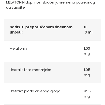
MELATONIN doprinosi skraćenju vremena potrebnog
da zaspite.
Sadrži u preporučenom dnevnom
u
unosu:
3 ml
Melatonin
1,00
mg
Ekstrakt lista matičnjaka
1,05
mg
Ekstrakt ploda crvenog gloga
855
mg