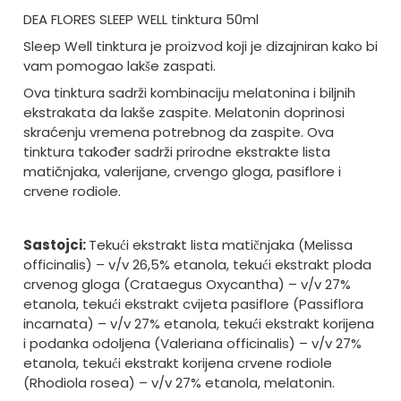
DEA FLORES SLEEP WELL tinktura 50ml
Sleep Well tinktura je proizvod koji je dizajniran kako bi
vam pomogao lakše zaspati.
Ova tinktura sadrži kombinaciju melatonina i biljnih
ekstrakata da lakše zaspite. Melatonin doprinosi
skraćenju vremena potrebnog da zaspite. Ova
tinktura također sadrži prirodne ekstrakte lista
matičnjaka, valerijane, crvengo gloga, pasiflore i
crvene rodiole.
Sastojci:
Tekući ekstrakt lista matičnjaka (Melissa
officinalis) – v/v 26,5% etanola, tekući ekstrakt ploda
crvenog gloga (Crataegus Oxycantha) – v/v 27%
etanola, tekući ekstrakt cvijeta pasiflore (Passiflora
incarnata) – v/v 27% etanola, tekući ekstrakt korijena
i podanka odoljena (Valeriana officinalis) – v/v 27%
etanola, tekući ekstrakt korijena crvene rodiole
(Rhodiola rosea) – v/v 27% etanola, melatonin.