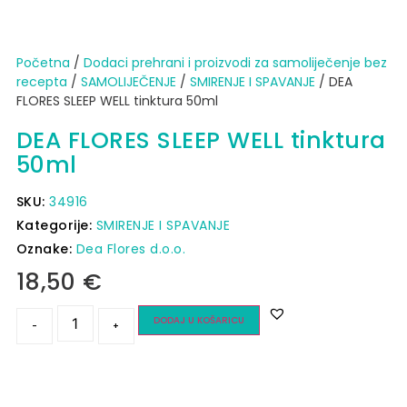
Početna
/
Dodaci prehrani i proizvodi za samoliječenje bez
recepta
/
SAMOLIJEČENJE
/
SMIRENJE I SPAVANJE
/ DEA
FLORES SLEEP WELL tinktura 50ml
DEA FLORES SLEEP WELL tinktura
50ml
SKU:
34916
Kategorije:
SMIRENJE I SPAVANJE
Oznake:
Dea Flores d.o.o.
18,50
€
DODAJ U KOŠARICU
-
+