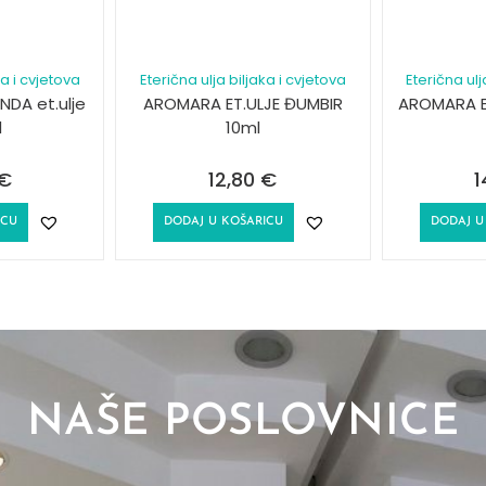
ka i cvjetova
Eterična ulja biljaka i cvjetova
Eterična ulj
DA et.ulje
AROMARA ET.ULJE ĐUMBIR
AROMARA ET
l
10ml
€
12,80
€
1
ICU
DODAJ U KOŠARICU
DODAJ U
NAŠE POSLOVNICE