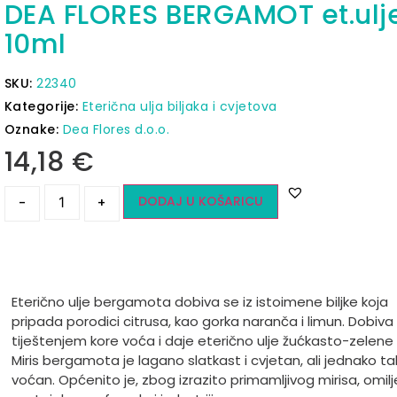
DEA FLORES BERGAMOT et.ulj
10ml
SKU:
22340
Kategorije:
Eterična ulja biljaka i cvjetova
Oznake:
Dea Flores d.o.o.
14,18
€
DODAJ U KOŠARICU
-
+
Eterično ulje bergamota dobiva se iz istoimene biljke koja
pripada porodici citrusa, kao gorka naranča i limun. Dobiva
tiještenjem kore voća i daje eterično ulje žućkasto-zelene 
Miris bergamota je lagano slatkast i cvjetan, ali jednako ta
voćan. Općenito je, zbog izrazito primamljivog mirisa, omilj