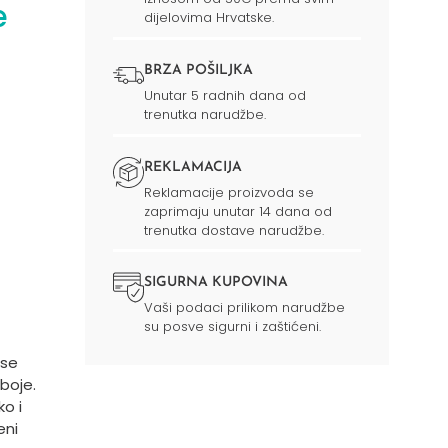
e
dijelovima Hrvatske.
BRZA POŠILJKA
Unutar 5 radnih dana od
trenutka narudžbe.
REKLAMACIJA
Reklamacije proizvoda se
zaprimaju unutar 14 dana od
trenutka dostave narudžbe.
SIGURNA KUPOVINA
Vaši podaci prilikom narudžbe
su posve sigurni i zaštićeni.
 se
boje.
ko i
eni