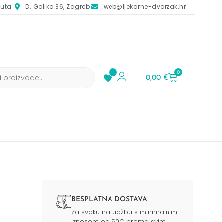
euta
D. Golika 36, Zagreb
web@ljekarne-dvorzak.hr
0
0,00
€
BESPLATNA DOSTAVA
Za svaku narudžbu s minimalnim
iznosom od 50€ prema svim