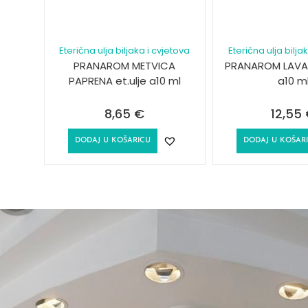
Eterična ulja biljaka i cvjetova
Eterična ulja bilja
PRANAROM METVICA
PRANAROM LAVAN
PAPRENA et.ulje a10 ml
a10 m
8,65
€
12,55
DODAJ U KOŠARICU
DODAJ U KOŠAR