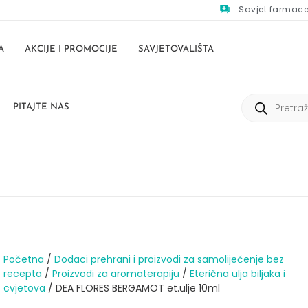
Savjet farmac
A
AKCIJE I PROMOCIJE
SAVJETOVALIŠTA
PITAJTE NAS
Početna
/
Dodaci prehrani i proizvodi za samoliječenje bez
recepta
/
Proizvodi za aromaterapiju
/
Eterična ulja biljaka i
cvjetova
/ DEA FLORES BERGAMOT et.ulje 10ml