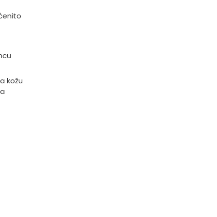
ćenito
uncu
na kožu
ta