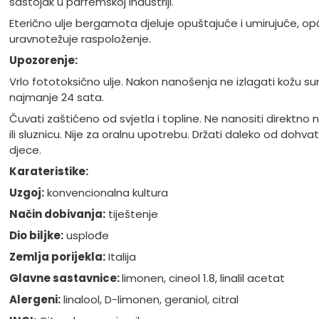
sastojak u parfemskoj industriji.
Eterično ulje bergamota djeluje opuštajuće i umirujuće, op
uravnotežuje raspoloženje.
Upozorenje:
Vrlo fototoksično ulje. Nakon nanošenja ne izlagati kožu s
najmanje 24 sata.
Čuvati zaštićeno od svjetla i topline. Ne nanositi direktno 
ili sluznicu. Nije za oralnu upotrebu. Držati daleko od dohva
djece.
Karateristike:
Uzgoj:
konvencionalna kultura
Način dobivanja:
tiještenje
Dio biljke:
usplođe
Zemlja porijekla:
Italija
Glavne sastavnice:
limonen, cineol 1.8, linalil acetat
Alergeni:
linalool, D-limonen, geraniol, citral