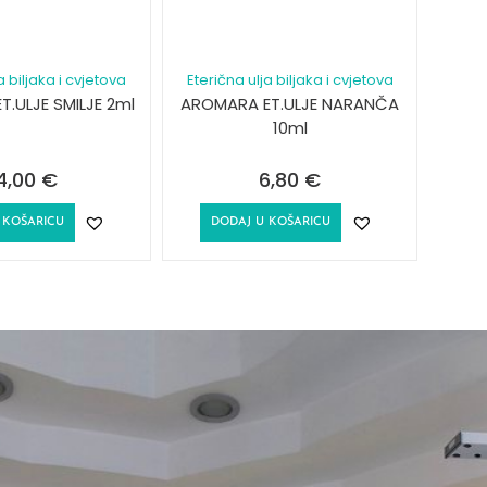
a biljaka i cvjetova
Eterična ulja biljaka i cvjetova
.ULJE SMILJE 2ml
AROMARA ET.ULJE NARANČA
10ml
4,00
€
6,80
€
 KOŠARICU
DODAJ U KOŠARICU