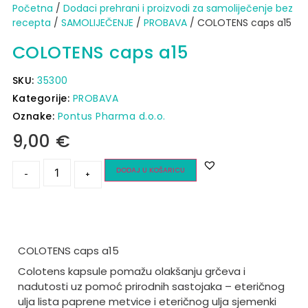
Početna
/
Dodaci prehrani i proizvodi za samoliječenje bez
recepta
/
SAMOLIJEČENJE
/
PROBAVA
/ COLOTENS caps a15
COLOTENS caps a15
SKU:
35300
Kategorije:
PROBAVA
Oznake:
Pontus Pharma d.o.o.
9,00
€
DODAJ U KOŠARICU
-
+
COLOTENS caps a15
Colotens kapsule poma
žu olakšanju grčeva i
nadutosti uz pomoć prirodnih sastojaka
– eteri
čnog
ulja lista paprene metvice i eteričnog ulja sjemenki