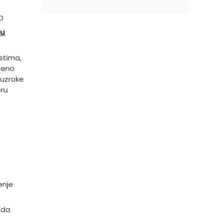
O
nu
stima,
emeno
 uzroke
eru
enje
eda