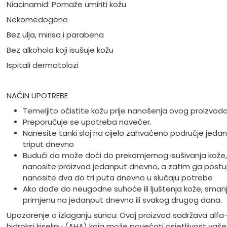
Niacinamid: Pomaže umiriti kožu
Nekomedogeno
Bez ulja, mirisa i parabena
Bez alkohola koji isušuje kožu
Ispitali dermatolozi
NAČIN UPOTREBE
Temeljito očistite kožu prije nanošenja ovog proizvo
Preporučuje se upotreba navečer.
Nanesite tanki sloj na cijelo zahvaćeno područje jeda
triput dnevno
Budući da može doći do prekomjernog isušivanja kože, 
nanosite proizvod jedanput dnevno, a zatim ga post
nanosite dva do tri puta dnevno u slučaju potrebe
Ako dođe do neugodne suhoće ili ljuštenja kože, smanj
primjenu na jedanput dnevno ili svakog drugog dana.
Upozorenje o izlaganju suncu: Ovaj proizvod sadržava alfa
hidroksi kiselinu (AHA) koja može povećati osjetljivost vaš