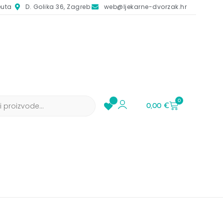
euta
D. Golika 36, Zagreb
web@ljekarne-dvorzak.hr
0
0,00
€