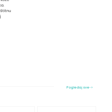
ca.
štitnu
j
Pogledaj sve