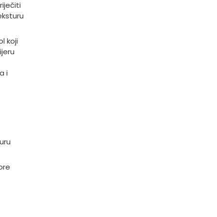
iječiti
eksturu
l koji
ijeru
a i
turu
pore