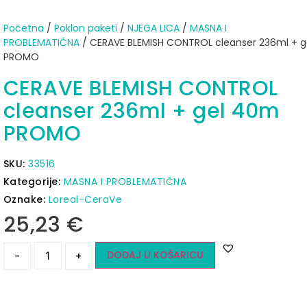
Početna
/
Poklon paketi
/
NJEGA LICA
/
MASNA I
PROBLEMATIČNA
/ CERAVE BLEMISH CONTROL cleanser 236ml + 
PROMO
CERAVE BLEMISH CONTROL
cleanser 236ml + gel 40m
PROMO
SKU:
33516
Kategorije:
MASNA I PROBLEMATIČNA
Oznake:
Loreal-CeraVe
25,23
€
DODAJ U KOŠARICU
-
+