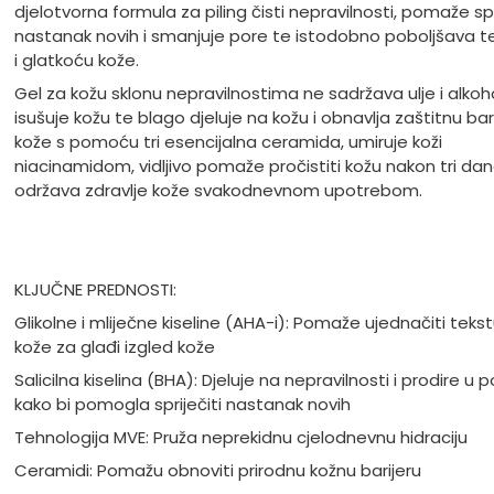
djelotvorna formula za piling čisti nepravilnosti, pomaže spr
nastanak novih i smanjuje pore te istodobno poboljšava t
i glatkoću kože.
Gel za kožu sklonu nepravilnostima ne sadržava ulje i alkoho
isušuje kožu te blago djeluje na kožu i obnavlja zaštitnu bar
kože s pomoću tri esencijalna ceramida, umiruje koži
niacinamidom, vidljivo pomaže pročistiti kožu nakon tri dan
održava zdravlje kože svakodnevnom upotrebom.
KLJUČNE PREDNOSTI:
Glikolne i mliječne kiseline (AHA-i): Pomaže ujednačiti teks
kože za glađi izgled kože
Salicilna kiselina (BHA): Djeluje na nepravilnosti i prodire u 
kako bi pomogla spriječiti nastanak novih
Tehnologija MVE: Pruža neprekidnu cjelodnevnu hidraciju
Ceramidi: Pomažu obnoviti prirodnu kožnu barijeru