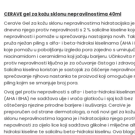
CERAVE gel za kožu sklonu nepravilnostima 40ml
CeraVe Gel za kožu sklonu nepravilnostima hidratacijska je
dnevna njega protiv nepravilnosti s 2 % salicilne kiseline koja
nepravilnosti i pomaže u sprečavanju nastajanja novih. Ta
pruža nježan piling s alfa- i beta-hidroksi kiselinama (AHA i
koje pomažu u poboljšanju izgleda pora zajedno s umiruju
niacinamidom i ceramidima koji jačaju barijeru. Učinkovita 
protiv nepravilnosti ključna je za očuvanje čistoga i zdravo
Salicilna kiselina koristan je sastojak za čišćenje nepravilnos
sprečavanje njihova nastanka te proizvod koji omogućuje 
piling kojim se smanjuje broj pora.
Ovaj gel protiv nepravilnosti s alfa- i beta-hidroksi kiselin
(AHA i BHA) ne sadržava ulje i vraća glatkoću i sjaj koži bez
oštećenja njezine prirodne barijere i isušivanja. CeraVe je
preporučen od strane dermatologa, a naš novi gel za kož
sklonu nepravilnostima lagana je i hidratacijska njega proti
nepavilnosti za cijelo lice koji sadržava glikolne i mliječne al
hidroksi kiseline te salicilnu beta-hidroksi kiselinu. Ova blaga,