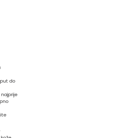
da
nput do
najprije
upno
ite
-
e kože