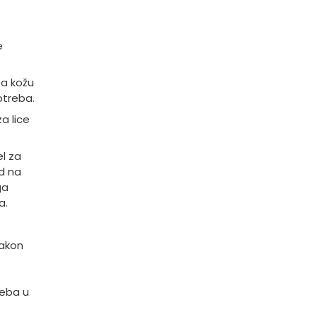
e
za kožu
otreba.
a lice
l za
d na
ga
a.
nakon
reba u