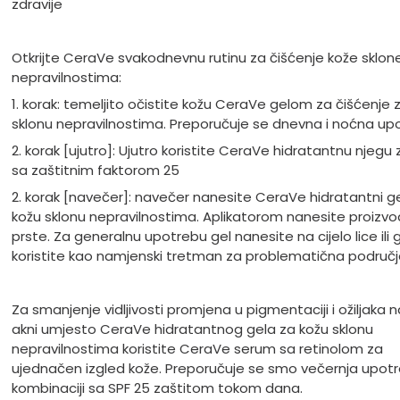
zdravije
Otkrijte CeraVe svakodnevnu rutinu za čišćenje kože sklon
nepravilnostima:
1. korak: temeljito očistite kožu CeraVe gelom za čišćenje 
sklonu nepravilnostima. Preporučuje se dnevna i noćna up
2. korak [ujutro]: Ujutro koristite CeraVe hidratantnu njegu z
sa zaštitnim faktorom 25
2. korak [navečer]: navečer nanesite CeraVe hidratantni ge
kožu sklonu nepravilnostima. Aplikatorom nanesite proizvo
prste. Za generalnu upotrebu gel nanesite na cijelo lice ili 
koristite kao namjenski tretman za problematična područj
Za smanjenje vidljivosti promjena u pigmentaciji i ožiljaka 
akni umjesto CeraVe hidratantnog gela za kožu sklonu
nepravilnostima koristite CeraVe serum sa retinolom za
ujednačen izgled kože. Preporučuje se smo večernja upot
kombinaciji sa SPF 25 zaštitom tokom dana.