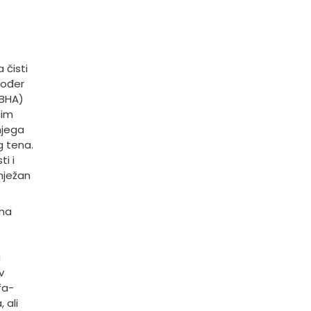
 čisti
kođer
 BHA)
ćim
njega
g tena.
ti i
nježan
ama
u
v
fa-
 ali