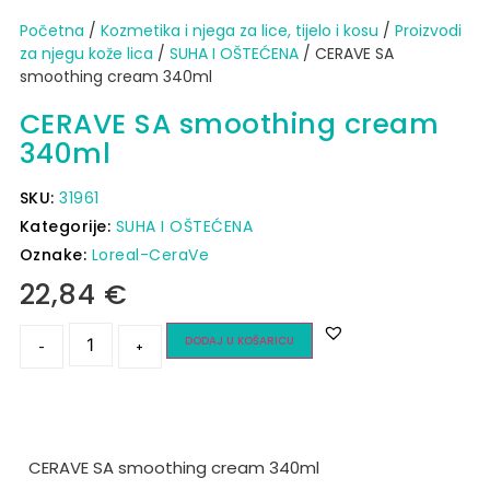
Početna
/
Kozmetika i njega za lice, tijelo i kosu
/
Proizvodi
za njegu kože lica
/
SUHA I OŠTEĆENA
/ CERAVE SA
smoothing cream 340ml
CERAVE SA smoothing cream
340ml
SKU:
31961
Kategorije:
SUHA I OŠTEĆENA
Oznake:
Loreal-CeraVe
22,84
€
DODAJ U KOŠARICU
-
+
CERAVE SA smoothing cream 340ml