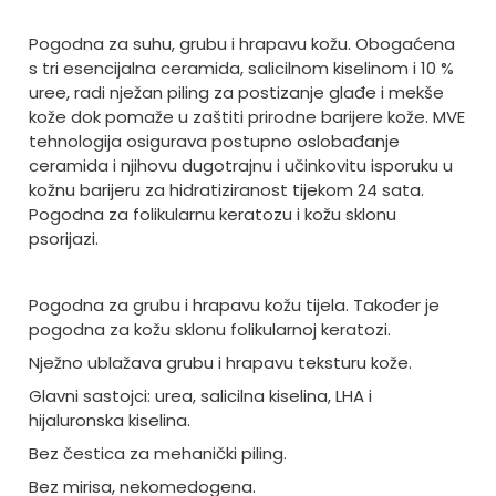
Pogodna za suhu, grubu i hrapavu kožu. Obogaćena
s tri esencijalna ceramida, salicilnom kiselinom i 10 %
uree, radi nježan piling za postizanje glađe i mekše
kože dok pomaže u zaštiti prirodne barijere kože. MVE
tehnologija osigurava postupno oslobađanje
ceramida i njihovu dugotrajnu i učinkovitu isporuku u
kožnu barijeru za hidratiziranost tijekom 24 sata.
Pogodna za folikularnu keratozu i kožu sklonu
psorijazi.
Pogodna za grubu i hrapavu kožu tijela. Također je
pogodna za kožu sklonu folikularnoj keratozi.
Nježno ublažava grubu i hrapavu teksturu kože.
Glavni sastojci: urea, salicilna kiselina, LHA i
hijaluronska kiselina.
Bez čestica za mehanički piling.
Bez mirisa, nekomedogena.