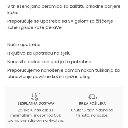
S tri esencijalna ceramida za zaštitu prirodne barijere
kože.
Preporučuje se upotreba sa SA gelom za čiščenje
suhe i grube kože CeraVe.
Način upotrebe:
Isključivo za upotrebu na tijelu.
Nanesite obilno kad god je to potrebno.
Preporučujemo nanošenje odmah nakon tuširanja za
obnavljanje površine kože i nježan piling.
BESPLATNA DOSTAVA
BRZA POŠILJKA
Za svaku narudžbu s
Unutar 5 radnih dana od
minimalnim iznosom od 50€
trenutka narudžbe.
prema svim dijelovima Hrvatske.