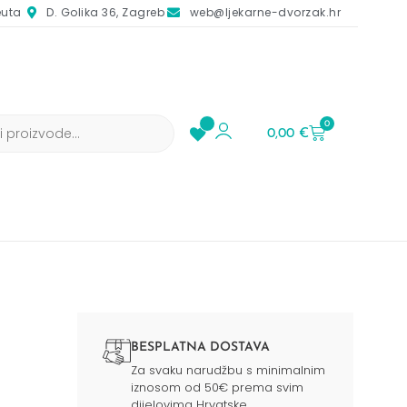
euta
D. Golika 36, Zagreb
web@ljekarne-dvorzak.hr
0
0,00
€
BESPLATNA DOSTAVA
Za svaku narudžbu s minimalnim
iznosom od 50€ prema svim
dijelovima Hrvatske.