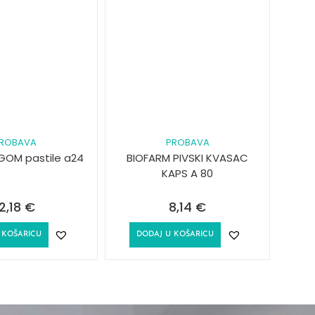
ROBAVA
PROBAVA
 GOM pastile a24
BIOFARM PIVSKI KVASAC
KAPS A 80
12,18
€
8,14
€
 KOŠARICU
DODAJ U KOŠARICU