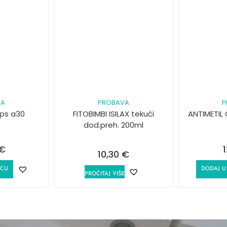
VA
PROBAVA
P
ps a30
FITOBIMBI ISILAX tekući
ANTIMETIL
dod.preh. 200ml
€
10,30
€
ICU
DODAJ U
PROČITAJ VIŠE