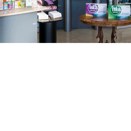
GAJNICE
Gandhijeva 3, Zagreb
01/3461-431
098/452-128
gajnice@ljekarne-
dvorzak.hr