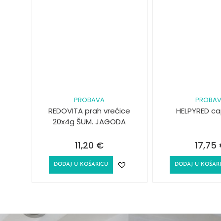
PROBAVA
PROBA
REDOVITA prah vrećice
HELPYRED ca
20x4g ŠUM. JAGODA
11,20
€
17,75
DODAJ U KOŠARICU
DODAJ U KOŠAR