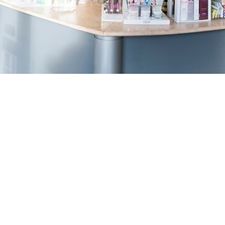
TREŠNJEVKA
Selska cesta 153, Zagreb
01/3022-794
099/2681-387
selska@ljekarne-
dvorzak.hr