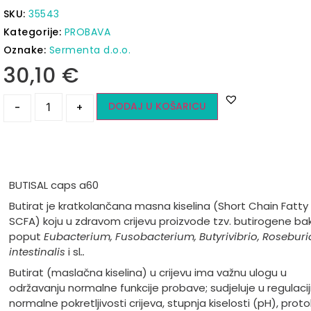
SKU:
35543
Kategorije:
PROBAVA
Oznake:
Sermenta d.o.o.
30,10
€
DODAJ U KOŠARICU
-
+
BUTISAL caps a60
Butirat je kratkolančana masna kiselina (Short Chain Fatty
SCFA) koju u zdravom crijevu proizvode tzv. butirogene bak
poput
Eubacterium, Fusobacterium, Butyrivibrio, Roseburi
intestinalis
i sl
..
Butirat (maslačna kiselina) u crijevu ima važnu ulogu u
održavanju normalne funkcije probave; sudjeluje u regulacij
normalne pokretljivosti crijeva, stupnja kiselosti (pH), proto