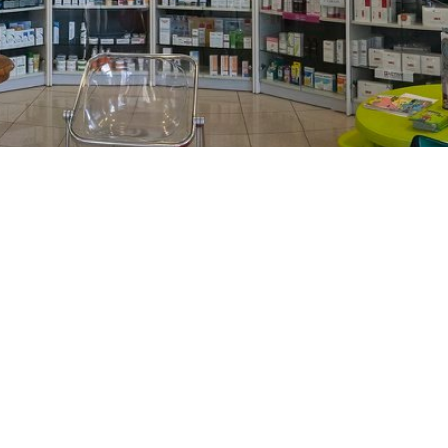
PREČKO
Slavenskog 6, Zagreb
01/3885-672
099/2681-389
precko@ljekarne-
dvorzak.hr