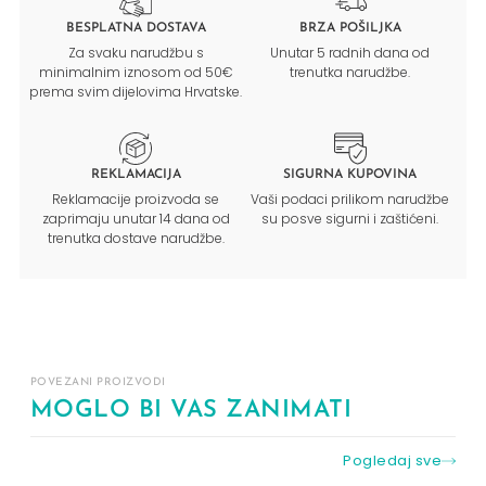
BESPLATNA DOSTAVA
BRZA POŠILJKA
Za svaku narudžbu s
Unutar 5 radnih dana od
minimalnim iznosom od 50€
trenutka narudžbe.
prema svim dijelovima Hrvatske.
REKLAMACIJA
SIGURNA KUPOVINA
Reklamacije proizvoda se
Vaši podaci prilikom narudžbe
zaprimaju unutar 14 dana od
su posve sigurni i zaštićeni.
trenutka dostave narudžbe.
POVEZANI PROIZVODI
MOGLO BI VAS ZANIMATI
Pogledaj sve