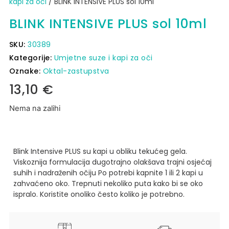
kapi za oči
/ BLINK INTENSIVE PLUS sol 10ml
BLINK INTENSIVE PLUS sol 10ml
SKU:
30389
Kategorije:
Umjetne suze i kapi za oči
Oznake:
Oktal-zastupstva
13,10
€
Nema na zalihi
Blink Intensive PLUS su kapi u obliku tekućeg gela.
Viskoznija formulacija dugotrajno olakšava trajni osjećaj
suhih i nadraženih očiju
Po potrebi kapnite 1 ili 2 kapi u
zahvaćeno oko. Trepnuti nekoliko puta kako bi se oko
ispralo.
Koristite onoliko često koliko je potrebno.