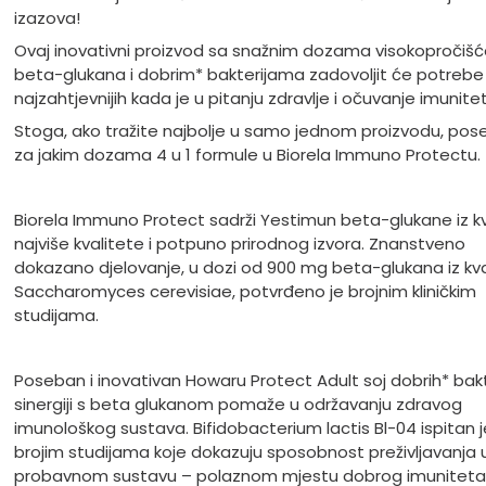
izazova!
Ovaj inovativni proizvod sa snažnim dozama visokopročiš
beta-glukana i dobrim* bakterijama zadovoljit će potrebe 
najzahtjevnijih kada je u pitanju zdravlje i očuvanje imunite
Stoga, ako tražite najbolje u samo jednom proizvodu, pos
za jakim dozama 4 u 1 formule u Biorela Immuno Protectu.
Biorela Immuno Protect sadrži Yestimun beta-glukane iz 
najviše kvalitete i potpuno prirodnog izvora. Znanstveno
dokazano djelovanje, u dozi od 900 mg beta-glukana iz k
Saccharomyces cerevisiae, potvrđeno je brojnim kliničkim
studijama.
Poseban i inovativan Howaru Protect Adult soj dobrih* bakt
sinergiji s beta glukanom pomaže u održavanju zdravog
imunološkog sustava. Bifidobacterium lactis Bl-04 ispitan j
brojim studijama koje dokazuju sposobnost preživljavanja 
probavnom sustavu – polaznom mjestu dobrog imuniteta