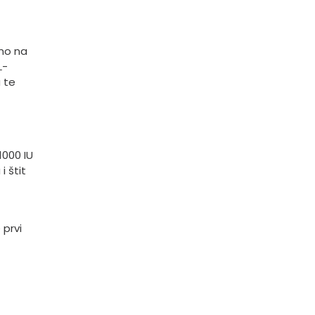
tno na
L-
 te
000 IU
i štit
 prvi