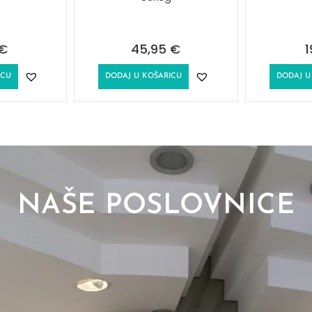
€
45,95
€
1
ICU
DODAJ U KOŠARICU
DODAJ U
NAŠE POSLOVNICE