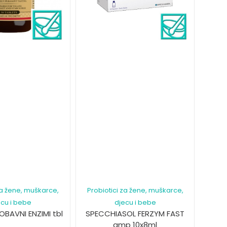
za žene, muškarce,
Probiotici za žene, muškarce,
ecu i bebe
djecu i bebe
BAVNI ENZIMI tbl
SPECCHIASOL FERZYM FAST
amp 10x8ml