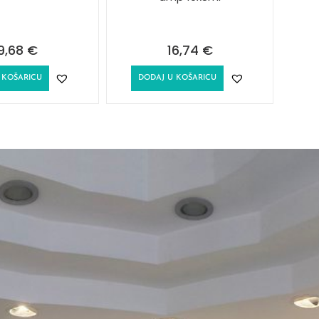
9,68
€
16,74
€
 KOŠARICU
DODAJ U KOŠARICU