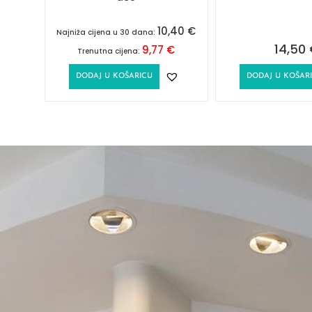
10,40
€
Najniža cijena u 30 dana:
14,50
9,77
€
Trenutna cijena:
DODAJ U KOŠARICU
DODAJ U KOŠAR