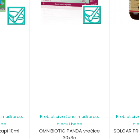
e, muškarce,
Probiotici za žene, muškarce,
Probiotici 
ebe
djecu i bebe
dj
api 10ml
OMNIBIOTIC PANDA vrećice
SOLGAR PRO
30x3g