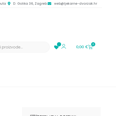
euta
D. Golika 36, Zagreb
web@ljekarne-dvorzak.hr
0
0,00
€