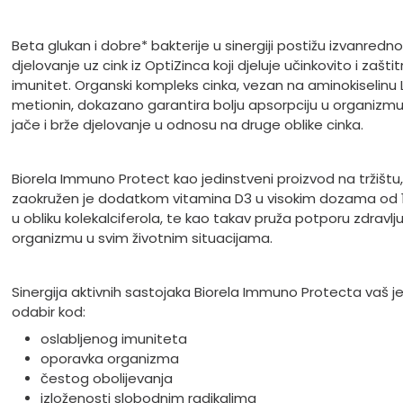
Beta glukan i dobre* bakterije u sinergiji postižu izvanredno
djelovanje uz cink iz OptiZinca koji djeluje učinkovito i zašti
imunitet. Organski kompleks cinka, vezan na aminokiselinu 
metionin, dokazano garantira bolju apsorpciju u organizmu
jače i brže djelovanje u odnosu na druge oblike cinka.
Biorela Immuno Protect kao jedinstveni proizvod na tržištu,
zaokružen je dodatkom vitamina D3 u visokim dozama od 1
u obliku kolekalciferola, te kao takav pruža potporu zdravlju 
organizmu u svim životnim situacijama.
Sinergija aktivnih sastojaka Biorela Immuno Protecta vaš je
odabir kod:
oslabljenog imuniteta
oporavka organizma
čestog obolijevanja
izloženosti slobodnim radikalima