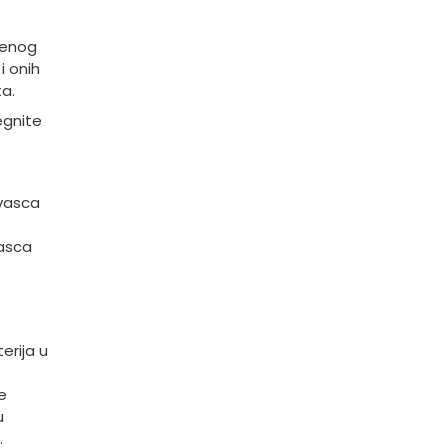
ćenog
i onih
ta.
egnite
kvasca
vasca
erija u
e
u
.