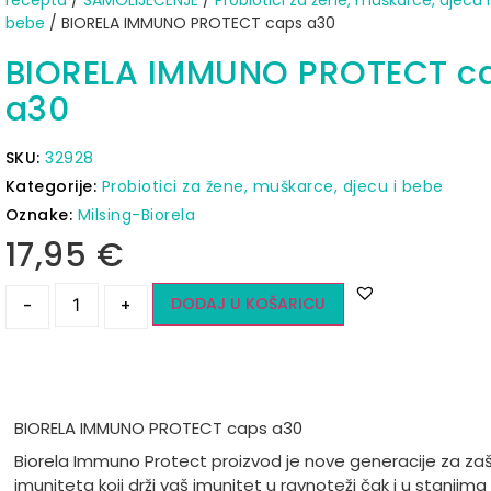
recepta
/
SAMOLIJEČENJE
/
Probiotici za žene, muškarce, djecu i
bebe
/ BIORELA IMMUNO PROTECT caps a30
BIORELA IMMUNO PROTECT c
a30
SKU:
32928
Kategorije:
Probiotici za žene, muškarce, djecu i bebe
Oznake:
Milsing-Biorela
17,95
€
DODAJ U KOŠARICU
-
+
BIORELA IMMUNO PROTECT caps a30
Biorela Immuno Protect proizvod je nove generacije za zaš
imuniteta koji drži vaš imunitet u ravnoteži čak i u stanjima