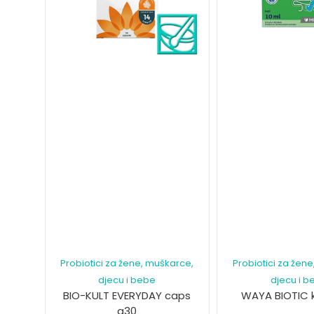
Probiotici za žene, muškarce,
Probiotici za žen
djecu i bebe
djecu i b
BIO-KULT EVERYDAY caps
WAYA BIOTIC k
a30