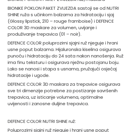
BIONIKE POKLON PAKET ZVIJEZDA sastoji se od NUTRI
SHINE ruža s učinkom balzama za hidrataciju i sjaj
(Glossy lipstick, 210 – rouge framboise) i DEFENCE
COLOR 3D maskare za volumen, uvijanje i
produživanje trepavica (01 – noir).
DEFENCE COLOR poluprozirni sjajni ruž njeguje i hrani
usne poput balzama. Hijaluronska kiselina osigurava
punoću i hidrataciju do 24 sata nakon nanošenja. Ruž
ima finu teksturu i osigurava nježnu postojanu boju.
Lako se nanosi i stapa s usnama, pružajući osjećaj
hidratacije i ugode.
DEFENCE COLOR 3D maskara za trepavice osigurava
sve tri dimenzije potrebne za postizanje savršenih
trepavica, uz isticanje volumena, optimalne
uvijenosti i zanosne duljine trepavica.
DEFENCE COLOR NUTRI SHINE ruž:
Poluprozirni sjajni ruž njeguje i hrani usne poput