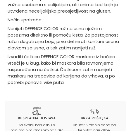
važna osobama s celijakijom, ali i onima kod kojih je
utvrđena necelijakijska preosjetljivost na gluten.
Način upotrebe:
Nanijeti DEFENCE COLOR ruž na usne nježnim
potezima direktno ili pomoću kista. Za postojanost
ruža i dugotrajnu boju, prvo definirati konture usana
olovkom za usne, a tek zatim nanijeti ruž.
Izvaditi četkicu DEFENCE COLOR maskare iz bočice
vrteći je u krug, kako bi maskara bila ravnomjerno
raspoređena na četkici. Četkicom zatim nanijeti
maskaru na trepavice od korijena do vrhova, a po
potrebi ponoviti više puta.
BESPLATNA DOSTAVA
BRZA POŠILJKA
Za svaku narudžbu s
Unutar 5 radnih dana od
minimalnim iznosom od 50€
trenutka narudžbe.