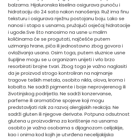
balzama. Hijaluronska kiselina osigurava punoću i
hidrataciju do 24 sata nakon nanošenja. Ruž ima finu
teksturu i osigurava nježnu postojanu boju. Lako se
nanosi i stapa s usnama, pružajući osjećaj hidratacije
i ugode.
Sve što nanosimo na usne u malim
količinama će se progutati, najčešće putem
uzimanja hrane, pića ili jednostavno zbog govora i
ovlaživanja usana. Osim toga, putem sluznice usne
šupljine mogu se u organizam unijeti i vrlo brzo
resorbirati brojne tvari. Zbog toga je važno naglasiti
da je proizvod strogo kontroliran na najmanje
tragove teških metala, osobito nikla, olova, kroma i
kobalta. Ne sadrži pigmente i boje neprovjerenog ili
životinjskog podrijetla. Ne sadrži konzervanse,
parfeme ili aromatične spojeve koji mogu
predstavljati rizik za razvoj alergijskih reakcija. Ne
sadrži gluten ili njegove derivate. Potpuna odsutnost
glutena u proizvodima za korištenje na usnama
osobito je važna osobama s dijagnozom celijakije,
kao i onima kod kojih je utvrđena necelijakijska