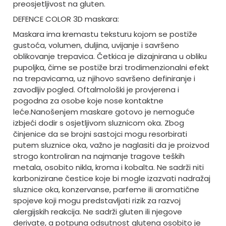
preosjetljivost na gluten.
DEFENCE COLOR 3D maskara:
Maskara ima kremastu teksturu kojom se postiže
gustoća, volumen, duljina, uvijanje i savršeno
oblikovanje trepavica. Četkica je dizajnirana u obliku
pupoljka, čime se postiže brzi trodimenzionalni efekt
na trepavicama, uz njihovo savršeno definiranje i
zavodljiv pogled. Oftalmološki je provjerena i
pogodna za osobe koje nose kontaktne
leće.
Nanošenjem maskare gotovo je nemoguće
izbjeći dodir s osjetljivom sluznicom oka. Zbog
činjenice da se brojni sastojci mogu resorbirati
putem sluznice oka, važno je naglasiti da je proizvod
strogo kontroliran na najmanje tragove teških
metala, osobito nikla, kroma i kobalta. Ne sadrži niti
karbonizirane čestice koje bi mogle izazvati nadražaj
sluznice oka, konzervanse, parfeme ili aromatične
spojeve koji mogu predstavljati rizik za razvoj
alergijskih reakcija. Ne sadrži gluten ili njegove
derivate, a potpuna odsutnost glutena osobito je