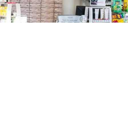
TREŠNJEVKA
Selska cesta 153, Zagreb