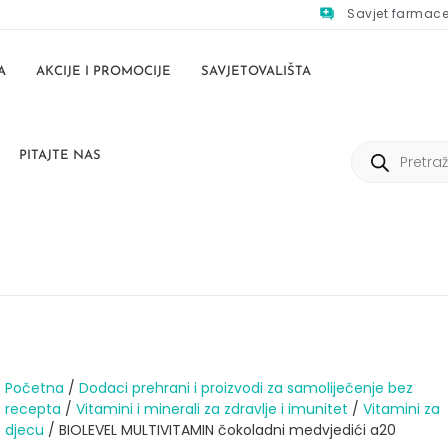
Savjet farmac
A
AKCIJE I PROMOCIJE
SAVJETOVALIŠTA
PITAJTE NAS
Početna
/
Dodaci prehrani i proizvodi za samoliječenje bez
recepta
/
Vitamini i minerali za zdravlje i imunitet
/
Vitamini za
djecu
/ BIOLEVEL MULTIVITAMIN čokoladni medvjedići a20