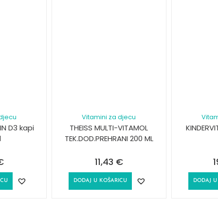
 djecu
Vitamini za djecu
Vitam
IN D3 kapi
THEISS MULTI-VITAMOL
KINDERVI
l
TEK.DOD.PREHRANI 200 ML
€
11,43
€
1
ICU
DODAJ U KOŠARICU
DODAJ U