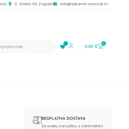
euta
D. Golika 36, Zagreb
web@ljekarne-dvorzak.hr
0
0,00
€
BESPLATNA DOSTAVA
Za svaku narudžbu s minimalnim