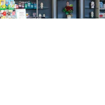
GAJNICE
Gandhijeva 3, Zagreb