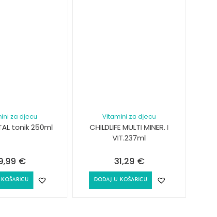
ini za djecu
Vitamini za djecu
TAL tonik 250ml
CHILDLIFE MULTI MINER. I
VIT.237ml
9,99
€
31,29
€
 KOŠARICU
DODAJ U KOŠARICU