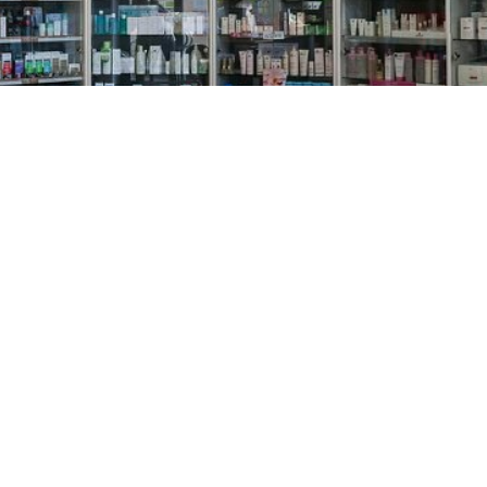
PREČKO
Slavenskog 6, Zagreb