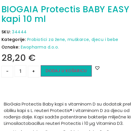
BIOGAIA Protectis BABY EASY
kapi 10 ml
SKU:
34444
Kategorije:
Probiotici za žene, muškarce, djecu i bebe
Oznake:
Ewopharma d.o.o.
28,20
€
DODAJ U KOŠARICU
-
+
BioGaia Protectis Baby kapi s vitaminom D su dodatak preh
obliku kapi s L. reuteri Protectis® i vitaminom D za djecu od
rođenja dalje. Kapi sadrže patentirane bakterije mliječne ki
Limosilactobacillus reuteri Protectis i 10 µg Vitamina D3.