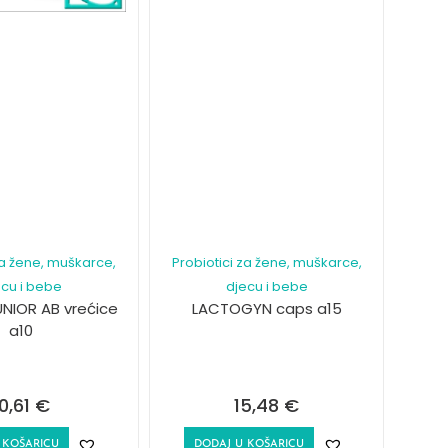
za žene, muškarce,
Probiotici za žene, muškarce,
ecu i bebe
djecu i bebe
UNIOR AB vrećice
LACTOGYN caps a15
a10
10,61
€
15,48
€
 KOŠARICU
DODAJ U KOŠARICU