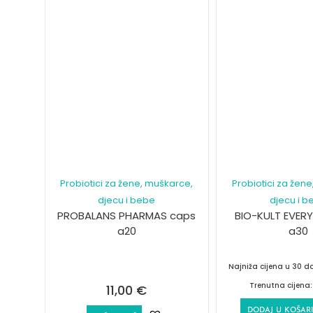
Probiotici za žene, muškarce,
Probiotici za žen
djecu i bebe
djecu i b
PROBALANS PHARMAS caps
BIO-KULT EVER
a20
a30
Najniža cijena u 30 
Trenutna cijena
11,00
€
DODAJ U KOŠAR