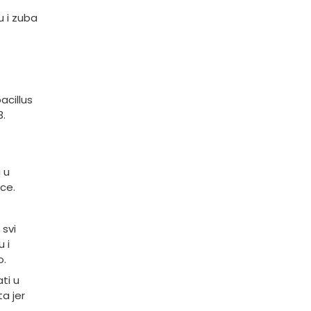
u i zuba
acillus
3.
 u
ece.
 svi
 i
o.
ti u
ta jer