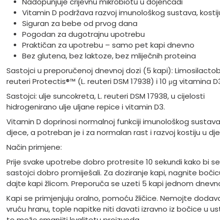
Nadopunjuje crijevnu mikrobiotu u dojenčadi
Vitamin D podržava razvoj imunološkog sustava, kostij
Siguran za bebe od prvog dana
Pogodan za dugotrajnu upotrebu
Praktičan za upotrebu – samo pet kapi dnevno
Bez glutena, bez laktoze, bez mliječnih proteina
Sastojci u preporučenoj dnevnoj dozi (5 kapi): Limosilactob
reuteri Protectis®™ (L. reuteri DSM 17938) i 10 μg vitamina D
Sastojci: ulje suncokreta, L. reuteri DSM 17938, u cijelosti
hidrogenirano ulje uljane repice i vitamin D3.
Vitamin D doprinosi normalnoj funkciji imunološkog sustava
djece, a potreban je i za normalan rast i razvoj kostiju u dj
Način primjene:
Prije svake upotrebe dobro protresite 10 sekundi kako bi se
sastojci dobro promiješali. Za doziranje kapi, nagnite bočicu
dajte kapi žlicom. Preporuča se uzeti 5 kapi jednom dnevn
Kapi se primjenjuju oralno, pomoću žličice. Nemojte dodava
vruću hranu, tople napitke niti davati izravno iz bočice u us
to može smanjiti kvalitetu proizvoda.