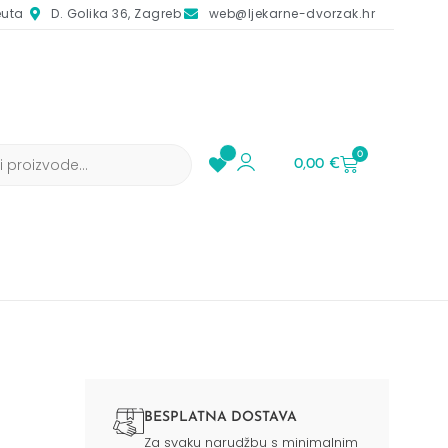
euta
D. Golika 36, Zagreb
web@ljekarne-dvorzak.hr
0
0,00
€
BESPLATNA DOSTAVA
Za svaku narudžbu s minimalnim