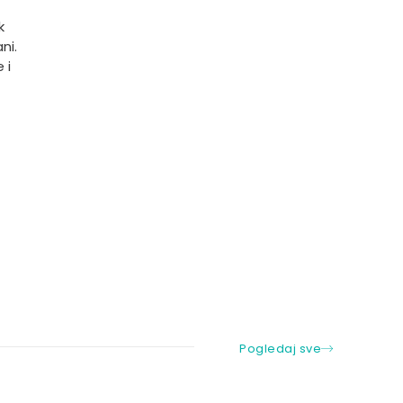
k
ni.
 i
Pogledaj sve