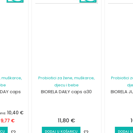
e, muškarce,
Probiotici za žene, muškarce,
Probiotici 
ebe
djecu i bebe
dj
YDAY caps
BIORELA DAILY caps a30
BIORELA J
10,40
€
dana:
11,80
€
9,77
€
:
ICU
DODAJ U KOŠARICU
DODAJ U