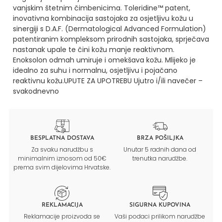
vanjskim štetnim čimbenicima.
Toleridine™ patent,
inovativna kombinacija sastojaka za osjetljivu kožu u
sinergiji s D.A.F. (Dermatological Advanced Formulation)
patentiranim kompleksom prirodnih sastojaka, sprječava
nastanak upale te čini kožu manje reaktivnom.
Enoksolon odmah umiruje i omekšava kožu.
Mlijeko je
idealno za suhu i normalnu, osjetljivu i pojačano
reaktivnu kožu.UPUTE ZA UPOTREBU
Ujutro i/ili navečer –
svakodnevno
BESPLATNA DOSTAVA
BRZA POŠILJKA
Za svaku narudžbu s
Unutar 5 radnih dana od
minimalnim iznosom od 50€
trenutka narudžbe.
prema svim dijelovima Hrvatske.
REKLAMACIJA
SIGURNA KUPOVINA
Reklamacije proizvoda se
Vaši podaci prilikom narudžbe