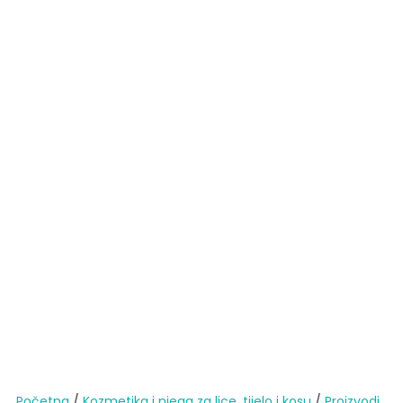
Početna
/
Kozmetika i njega za lice, tijelo i kosu
/
Proizvodi