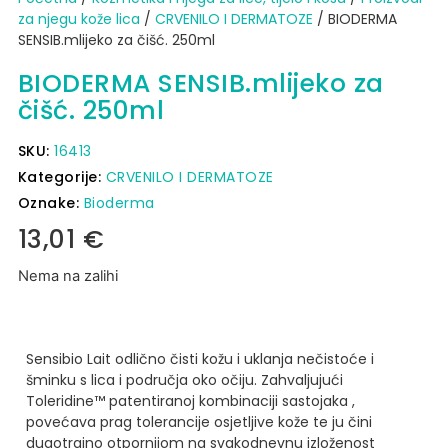
za njegu kože lica
/
CRVENILO I DERMATOZE
/ BIODERMA
SENSIB.mlijeko za čišć. 250ml
BIODERMA SENSIB.mlijeko za
čišć. 250ml
SKU:
16413
Kategorije:
CRVENILO I DERMATOZE
Oznake:
Bioderma
13,01
€
Nema na zalihi
Sensibio Lait odlično čisti kožu i uklanja nečistoće i
šminku s lica i područja oko očiju.
Zahvaljujući
Toleridine™ patentiranoj kombinaciji sastojaka ,
povećava prag tolerancije osjetljive kože te ju čini
dugotrajno otpornijom na svakodnevnu izloženost