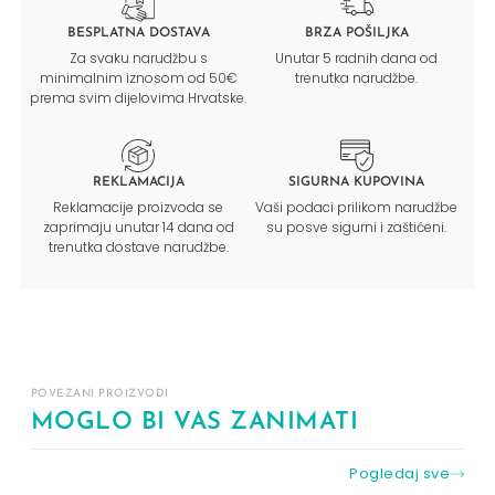
BESPLATNA DOSTAVA
BRZA POŠILJKA
Za svaku narudžbu s
Unutar 5 radnih dana od
minimalnim iznosom od 50€
trenutka narudžbe.
prema svim dijelovima Hrvatske.
REKLAMACIJA
SIGURNA KUPOVINA
Reklamacije proizvoda se
Vaši podaci prilikom narudžbe
zaprimaju unutar 14 dana od
su posve sigurni i zaštićeni.
trenutka dostave narudžbe.
POVEZANI PROIZVODI
MOGLO BI VAS ZANIMATI
Pogledaj sve