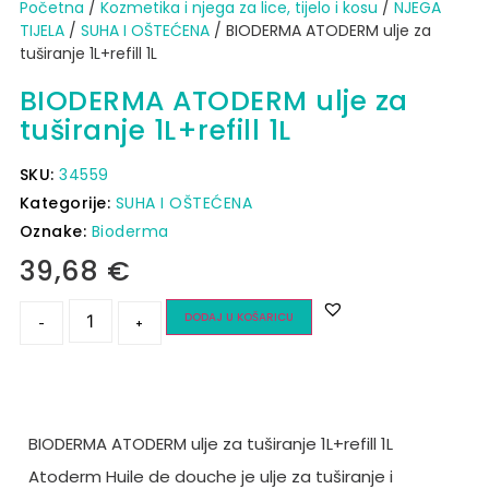
Početna
/
Kozmetika i njega za lice, tijelo i kosu
/
NJEGA
TIJELA
/
SUHA I OŠTEĆENA
/ BIODERMA ATODERM ulje za
tuširanje 1L+refill 1L
BIODERMA ATODERM ulje za
tuširanje 1L+refill 1L
SKU:
34559
Kategorije:
SUHA I OŠTEĆENA
Oznake:
Bioderma
39,68
€
DODAJ U KOŠARICU
-
+
BIODERMA ATODERM ulje za tuširanje 1L+refill 1L
Atoderm Huile de douche je ulje za tuširanje i