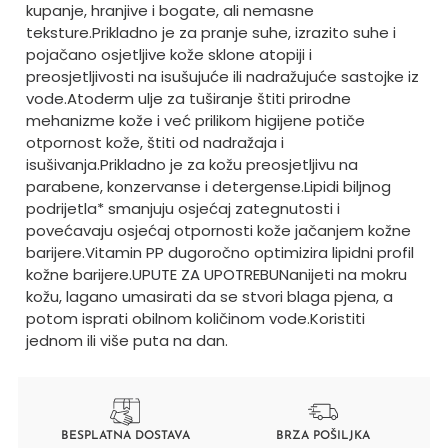
kupanje, hranjive i bogate, ali nemasne
teksture.
Prikladno je za pranje suhe, izrazito suhe i
pojačano osjetljive kože sklone atopiji i
preosjetljivosti na isušujuće ili nadražujuće sastojke iz
vode.
Atoderm ulje za tuširanje štiti prirodne
mehanizme kože i već prilikom higijene potiče
otpornost kože, štiti od nadražaja i
isušivanja.
Prikladno je za kožu preosjetljivu na
parabene, konzervanse i detergense.
Lipidi biljnog
podrijetla* smanjuju osjećaj zategnutosti i
povećavaju osjećaj otpornosti kože jačanjem kožne
barijere.
Vitamin PP dugoročno optimizira lipidni profil
kožne barijere.
UPUTE ZA UPOTREBU
Nanijeti na mokru
kožu, lagano umasirati da se stvori blaga pjena, a
potom isprati obilnom količinom vode.
Koristiti
jednom ili više puta na dan.
BESPLATNA DOSTAVA
BRZA POŠILJKA