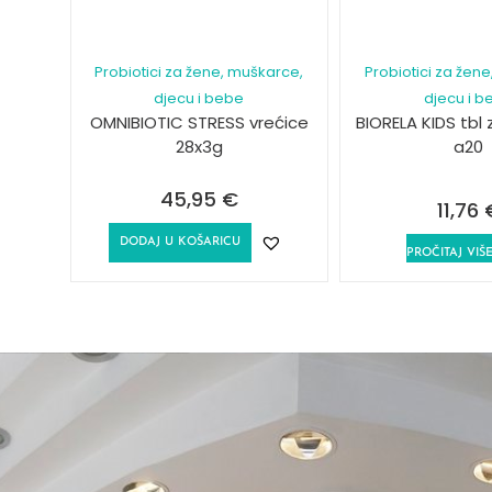
Probiotici za žene, muškarce,
Probiotici za žen
djecu i bebe
djecu i b
OMNIBIOTIC STRESS vrećice
BIORELA KIDS tbl
28x3g
a20
45,95
€
11,76
DODAJ U KOŠARICU
PROČITAJ VIŠ