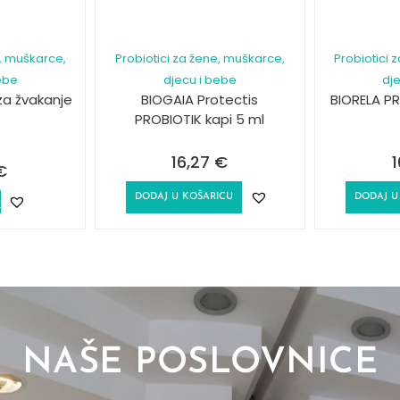
e, muškarce,
Probiotici za žene, muškarce,
Probiotici 
ebe
djecu i bebe
dj
 za žvakanje
BIOGAIA Protectis
BIORELA P
PROBIOTIK kapi 5 ml
16,27
€
1
€
DODAJ U KOŠARICU
DODAJ U
E
NAŠE POSLOVNICE