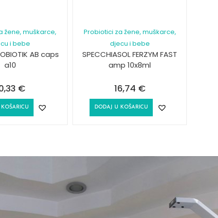
za žene, muškarce,
Probiotici za žene, muškarce,
ecu i bebe
djecu i bebe
ROBIOTIK AB caps
SPECCHIASOL FERZYM FAST
a10
amp 10x8ml
0,33
€
16,74
€
 KOŠARICU
DODAJ U KOŠARICU