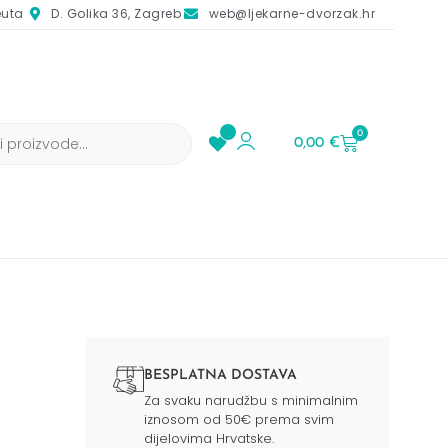
euta
D. Golika 36, Zagreb
web@ljekarne-dvorzak.hr
0
0,00
€
BESPLATNA DOSTAVA
Za svaku narudžbu s minimalnim
iznosom od 50€ prema svim
dijelovima Hrvatske.