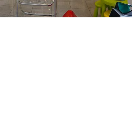
PREČKO
Slavenskog 6, Zagreb
01/3885-672
099/2681-389
precko@ljekarne-
dvorzak.hr
PON - PET
07:00 - 20:00
SUBOTA
07:30 - 13:30