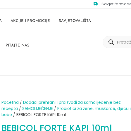
Savjet farmac
A
AKCIJE I PROMOCIJE
SAVJETOVALIŠTA
PITAJTE NAS
Početna
/
Dodaci prehrani i proizvodi za samoliječenje bez
recepta
/
SAMOLIJEČENJE
/
Probiotici za žene, muškarce, djecu i
bebe
/ BEBICOL FORTE KAPI 10ml
BEBICOL FORTE KAPI 10ml