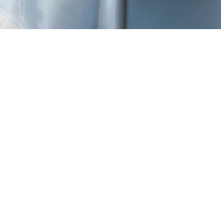
TREŠNJEVKA
Selska cesta 153, Zagreb
01/3022-794
099/2681-387
selska@ljekarne-
dvorzak.hr
PON - PET
07:00 - 20:00
SUBOTA
07:30 - 13:30