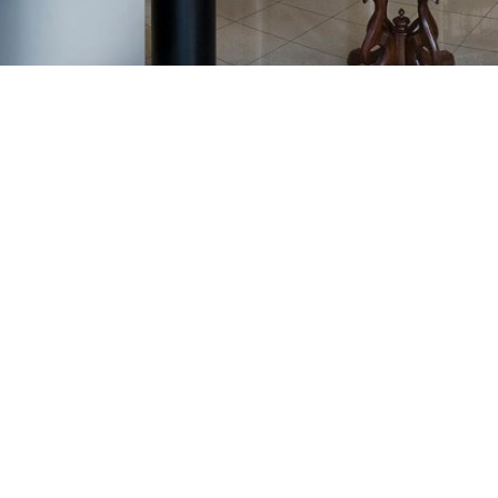
GAJNICE
Gandhijeva 3, Zagreb
01/3461-431
098/452-128
gajnice@ljekarne-
dvorzak.hr
PON - PET
07:00 - 20:00
SUBOTA
07:30 - 13:30