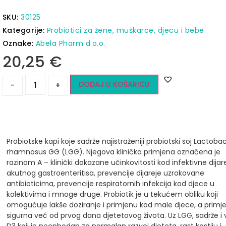
SKU:
30125
Kategorije:
Probiotici za žene, muškarce, djecu i bebe
Oznake:
Abela Pharm d.o.o.
20,25
€
DODAJ U KOŠARICU
-
+
Probiotske kapi koje sadrže najistraženiji probiotski soj Lactobac
rhamnosus GG (LGG). Njegova klinička primjena označena je
razinom A – klinički dokazane učinkovitosti kod infektivne dijare
akutnog gastroenteritisa, prevencije dijareje uzrokovane
antibioticima, prevencije respiratornih infekcija kod djece u
kolektivima i mnoge druge. Probiotik je u tekućem obliku koji
omogućuje lakše doziranje i primjenu kod male djece, a primje
sigurna već od prvog dana djetetovog života. Uz LGG, sadrže i 
D3 koji je neophodan za normalan razvoj djeteta, rast kostiju i