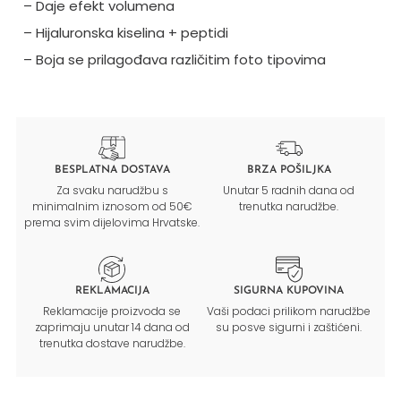
– Daje efekt volumena
– Hijaluronska kiselina + peptidi
– Boja se prilagođava različitim foto tipovima
BESPLATNA DOSTAVA
BRZA POŠILJKA
Za svaku narudžbu s
Unutar 5 radnih dana od
minimalnim iznosom od 50€
trenutka narudžbe.
prema svim dijelovima Hrvatske.
REKLAMACIJA
SIGURNA KUPOVINA
Reklamacije proizvoda se
Vaši podaci prilikom narudžbe
zaprimaju unutar 14 dana od
su posve sigurni i zaštićeni.
trenutka dostave narudžbe.