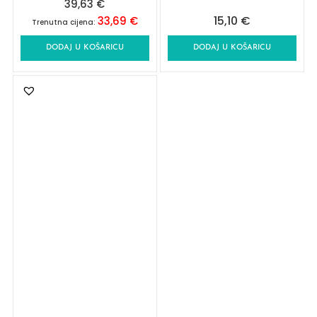
39,63
€
15,10
€
33,69
€
Trenutna cijena:
DODAJ U KOŠARICU
DODAJ U KOŠARICU