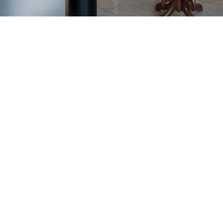
GAJNICE
Gandhijeva 3, Zagreb
01/3461-431
098/452-128
gajnice@ljekarne-
dvorzak.hr
PON - PET
07:00 - 20:00
SUBOTA
07:30 - 13:30