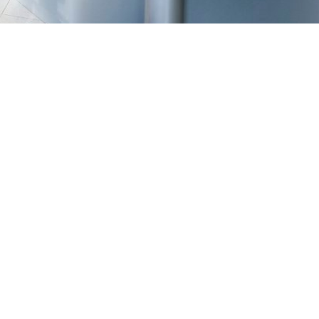
TREŠNJEVKA
Selska cesta 153, Zagreb
01/3022-794
099/2681-387
selska@ljekarne-
dvorzak.hr
PON - PET
07:00 - 20:00
SUBOTA
07:30 - 13:30