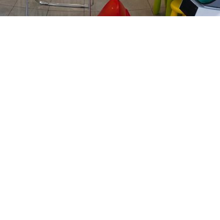
PREČKO
Slavenskog 6, Zagreb
01/3885-672
099/2681-389
precko@ljekarne-
dvorzak.hr
PON - PET
07:00 - 20:00
SUBOTA
07:30 - 13:30