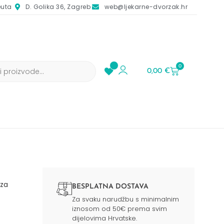
euta
D. Golika 36, Zagreb
web@ljekarne-dvorzak.hr
0
0,00
€
za
BESPLATNA DOSTAVA
Za svaku narudžbu s minimalnim
iznosom od 50€ prema svim
dijelovima Hrvatske.