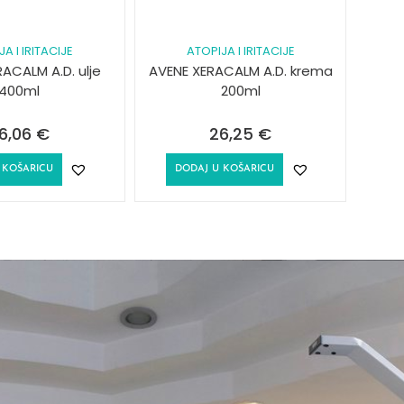
A I IRITACIJE
ATOPIJA I IRITACIJE
ACALM A.D. ulje
AVENE XERACALM A.D. krema
400ml
200ml
6,06
€
26,25
€
 KOŠARICU
DODAJ U KOŠARICU