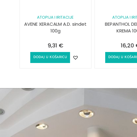
ATOPIJA I IRITACIJE
ATOPIJA I IR
AVENE XERACALM A.D. sindet
BEPANTHOL D
100g
KREMA 10
9,31
€
16,20
DODAJ U KOŠARICU
DODAJ U KOŠAR