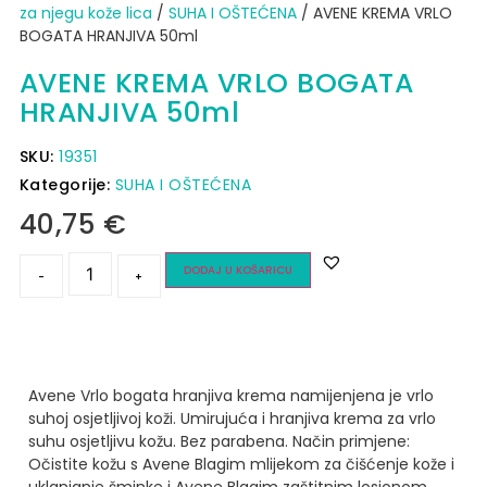
za njegu kože lica
/
SUHA I OŠTEĆENA
/ AVENE KREMA VRLO
BOGATA HRANJIVA 50ml
AVENE KREMA VRLO BOGATA
HRANJIVA 50ml
SKU:
19351
Kategorije:
SUHA I OŠTEĆENA
40,75
€
DODAJ U KOŠARICU
-
+
Avene Vrlo bogata hranjiva krema namijenjena je vrlo
suhoj osjetljivoj koži. Umirujuća i hranjiva krema za vrlo
suhu osjetljivu kožu. Bez parabena.
Način primjene:
Očistite kožu s Avene Blagim mlijekom za čišćenje kože i