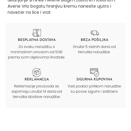
uklanjanje šminke i Avene Blagim zaštitnim losionom.
Avene Vrlo bogatu hranjivu kremu nanesite ujutro i
navečer na lice i vrat.
BESPLATNA DOSTAVA
BRZA POŠILJKA
Za svaku narudžbu s
Unutar 5 radnih dana od
minimalnim iznosom od 50€
trenutka narudžbe.
prema svim dijelovima Hrvatske.
REKLAMACIJA
SIGURNA KUPOVINA
Reklamacije proizvoda se
Vaši podaci prilikom narudžbe
zaprimaju unutar 14 dana od
su posve sigurni i zaštićeni.
trenutka dostave narudžbe.