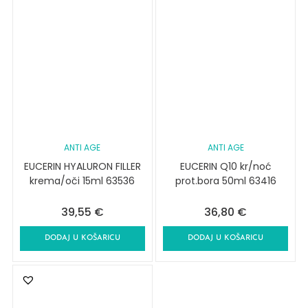
ANTI AGE
ANTI AGE
EUCERIN HYALURON FILLER
EUCERIN Q10 kr/noć
krema/oči 15ml 63536
prot.bora 50ml 63416
39,55
€
36,80
€
DODAJ U KOŠARICU
DODAJ U KOŠARICU