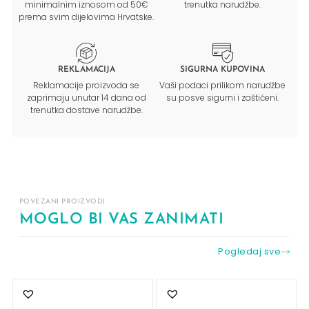
minimalnim iznosom od 50€
trenutka narudžbe.
prema svim dijelovima Hrvatske.
REKLAMACIJA
SIGURNA KUPOVINA
Reklamacije proizvoda se
Vaši podaci prilikom narudžbe
zaprimaju unutar 14 dana od
su posve sigurni i zaštićeni.
trenutka dostave narudžbe.
POVEZANI PROIZVODI
MOGLO BI VAS ZANIMATI
Pogledaj sve