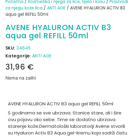
Početna
/
Kozmetika i njega za lice, tijelo i kosu
/
Proizvodi
za njegu kože lica
/
ANTI AGE
/ AVENE HYALURON ACTIV B3
aqua gel REFILL 50ml
AVENE HYALURON ACTIV B3
aqua gel REFILL 50ml
SKU:
34645
Kategorije:
ANTI AGE
31,96
€
Nema na zalihi
AVENE HYALURON ACTIV B3 aqua gel REFILL 50ml
S godinama se sve ubrzava. Stanice stare, ali i šire
ovu pojavu oko sebe. Time se dodatno ubrzava
starenje kože.
Dermatološki laboratoriji Avène stvorili
su Hyaluron Activ B3 Aqua gel-kremu koja sadrži čistu