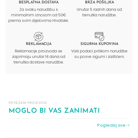
BESPLATNA DOSTAVA
BRZA POŠILJKA
Za svaku narudžbu s
Unutar 5 radnih dana od
minimalnim iznosom od 50€
trenutka narudžbe.
prema svim dijelovima Hrvatske.
REKLAMACIJA
SIGURNA KUPOVINA
Reklamacije proizvoda se
Vaši podaci prilikom narudžbe
zaprimaju unutar 14 dana od
su posve sigurni i zaštićeni.
trenutka dostave narudžbe.
POVEZANI PROIZVODI
MOGLO BI VAS ZANIMATI
Pogledaj sve