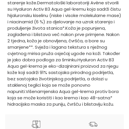
starenje kože.
Dermatološki laboratoriji Avène stvorili
su Hyaluron Activ B3 Aqua gel-kremu koja sadrži čistu
hijaluronsku kiselinu (niske i visoke molekularne mase)
i niacinamid (6 %) za djelovanje na uzrok starenja i
produljenje života stanica*.
Koža je popunjena,
zaglađena i blistava već nakon prve primjene. Nakon
2 tjedna, koža je obnovljena, čvršća, a bore su
smanjene**. Svježa i lagana tekstura s nježnog
cvjetnog mirisa pruža osjećaj ugode na koži. Također
je jako dobra podloga za šminku.
Hyaluron Activ B3
Aqua gel-krema je eko-dizajnirani proizvod za njegu
kože koji sadrži 91% sastojaka prirodnog podrijetla,
bez sastojaka životinjskog podrijetla, a dolazi u
staklenoj teglici koja se može ponovno
napuniti.
Višenamjenska Aqua gel-krema protiv bora
koja se može koristiti i kao krema i kao 48-satna*
hidracijska maska za puniju, čvršću i blistaviju kožu.