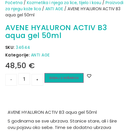
Početna
/
Kozmetika i njega za lice, tijelo i kosu
/
Proizvodi
za njegu kože lica
/
ANTI AGE
/ AVENE HYALURON ACTIV B3
aqua gel 50ml
AVENE HYALURON ACTIV B3
aqua gel 50ml
SKU:
34644
Kategorije:
ANTI AGE
48,50
€
DODAJ U KOŠARICU
-
+
AVENE HYALURON ACTIV B3 aqua gel 50ml
S godinama se sve ubrzava. Stanice stare, ali i šire
ovu pojavu oko sebe. Time se dodatno ubrzava