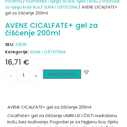
Početna
/
Kozmetika i njega za lice, tijelo i kosu
/
Proizvodi
za njegu kože lica
/
SUHA I OŠTEĆENA
/ AVENE CICALFATE+
gel za čišćenje 200ml
AVENE CICALFATE+ gel za
čišćenje 200ml
SKU:
32591
Kategorije:
SUHA I OŠTEĆENA
16,71
€
DODAJ U KOŠARICU
-
+
AVENE CICALFATE+ gel za čišćenje 200ml
Cicalfate+ gel za čišćenje UMIRUJE I ČISTI nadraženu
kožu, bez isušivanja. Pogodan je za higijenu lica, tijela,