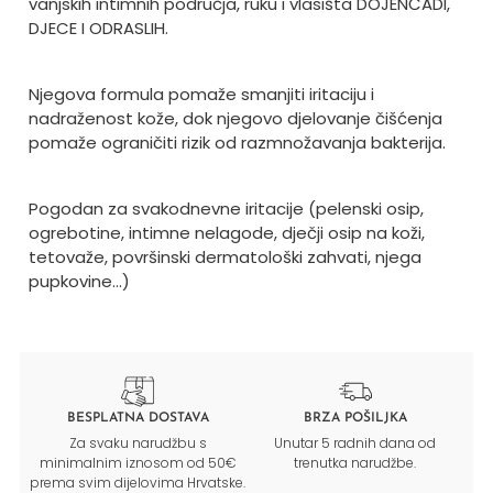
vanjskih intimnih područja, ruku i vlasišta DOJENČADI,
DJECE I ODRASLIH.
Njegova formula pomaže smanjiti iritaciju i
nadraženost kože, dok njegovo djelovanje čišćenja
pomaže ograničiti rizik od razmnožavanja bakterija.
Pogodan za svakodnevne iritacije (pelenski osip,
ogrebotine, intimne nelagode, dječji osip na koži,
tetovaže, površinski dermatološki zahvati, njega
pupkovine…)
BESPLATNA DOSTAVA
BRZA POŠILJKA
Za svaku narudžbu s
Unutar 5 radnih dana od
minimalnim iznosom od 50€
trenutka narudžbe.
prema svim dijelovima Hrvatske.