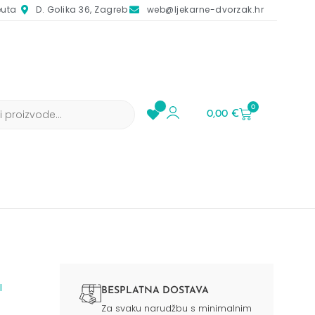
euta
D. Golika 36, Zagreb
web@ljekarne-dvorzak.hr
0
0,00
€
I
BESPLATNA DOSTAVA
Za svaku narudžbu s minimalnim