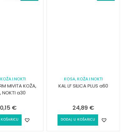
 KOŽA I NOKTI
KOSA, KOŽA I NOKTI
M MIVITA KOŽA,
KAL LF SILICA PLUS a60
, NOKTI a30
0,15
€
24,89
€
 KOŠARICU
DODAJ U KOŠARICU