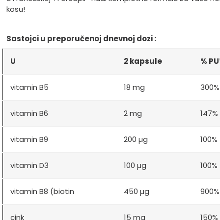
kosu!
Sastojci u preporučenoj dnevnoj dozi :
U
2 kapsule
% PU
vitamin B5
18 mg
300%
vitamin B6
2 mg
147%
vitamin B9
200 µg
100%
vitamin D3
100 µg
100%
vitamin B8 (biotin
450 µg
900%
cink
15 mg
150%