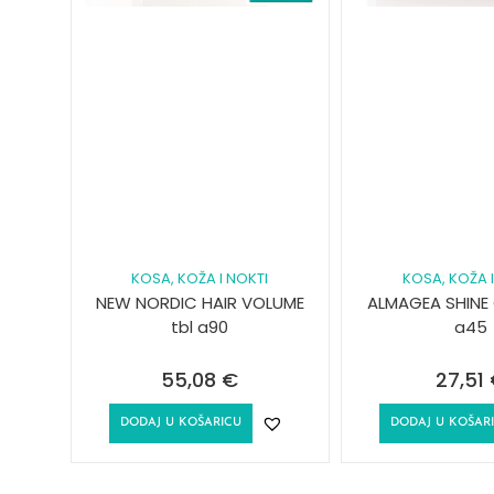
KOSA, KOŽA I NOKTI
KOSA, KOŽA I
NEW NORDIC HAIR VOLUME
ALMAGEA SHINE
tbl a90
a45
55,08
€
27,51
DODAJ U KOŠARICU
DODAJ U KOŠAR