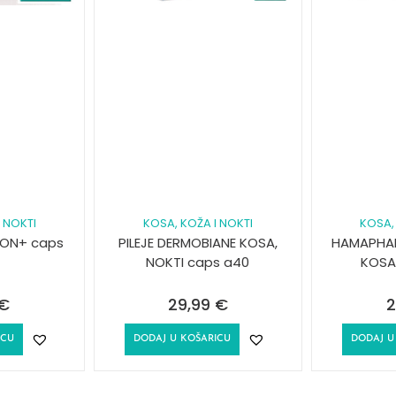
 NOKTI
KOSA, KOŽA I NOKTI
KOSA,
 ON+ caps
PILEJE DERMOBIANE KOSA,
HAMAPHAR
NOKTI caps a40
KOSA
€
29,99
€
2
ICU
DODAJ U KOŠARICU
DODAJ U