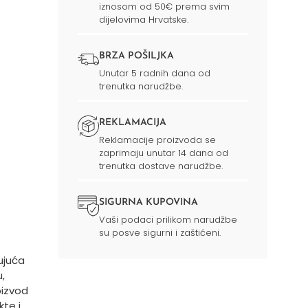
iznosom od 50€ prema svim
dijelovima Hrvatske.
BRZA POŠILJKA
Unutar 5 radnih dana od
trenutka narudžbe.
REKLAMACIJA
Reklamacije proizvoda se
zaprimaju unutar 14 dana od
trenutka dostave narudžbe.
SIGURNA KUPOVINA
Vaši podaci prilikom narudžbe
su posve sigurni i zaštićeni.
ujuća
,
oizvod
te i