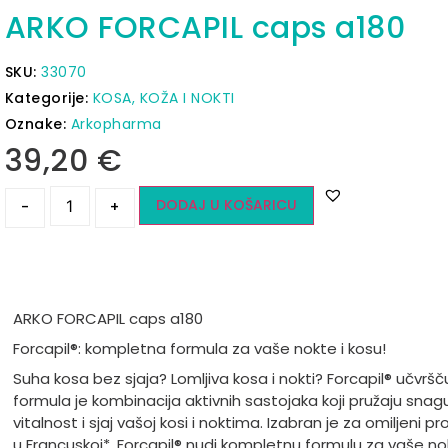
ARKO FORCAPIL caps a180
SKU:
33070
Kategorije:
KOSA, KOŽA I NOKTI
Oznake:
Arkopharma
39,20
€
DODAJ U KOŠARICU
-
+
ARKO FORCAPIL caps a180
Forcapil
®: kompletna formula za va
še nokte i kosu!
Suha kosa bez sjaja? Lomljiva kosa i nokti? Forcapil
® učvršč
formula je kombinacija aktivnih sastojaka koji pružaju snagu
vitalnost i sjaj vašoj kosi i noktima. Izabran je za omiljeni pr
u Francuskoj*. Forcapil® nudi kompletnu formulu za vaše nok