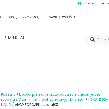
Savjet farmac
A
AKCIJE I PROMOCIJE
SAVJETOVALIŠTA
PITAJTE NAS
Početna
/
Dodaci prehrani i proizvodi za samoliječenje bez
recepta
/
Vitamini i minerali za zdravlje i imunitet
/
KOSA, KOŽA 
NOKTI
/ ARKO FORCAPIL caps a180