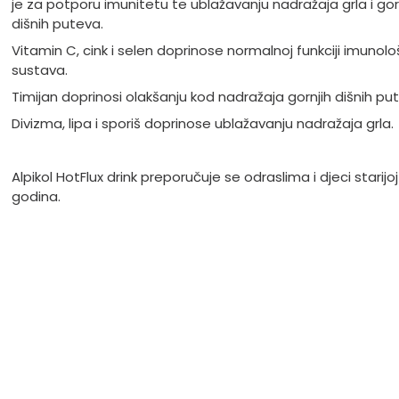
je za potporu imunitetu te ublažavanju nadražaja grla i gor
dišnih puteva.
Vitamin C, cink i selen doprinose normalnoj funkciji imunol
sustava.
Timijan doprinosi olakšanju kod nadražaja gornjih dišnih pu
Divizma, lipa i sporiš doprinose ublažavanju nadražaja grla.
Alpikol HotFlux drink preporučuje se odraslima i djeci starijoj
godina.