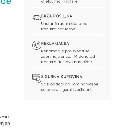
ice
dijelovima Hrvatske.
BRZA POŠILJKA
Unutar 5 radnih dana od
trenutka narudžbe.
REKLAMACIJA
Reklamacije proizvoda se
zaprimaju unutar 14 dana od
trenutka dostave narudžbe.
SIGURNA KUPOVINA
Vaši podaci prilikom narudžbe
su posve sigurni i zaštićeni.
izme,
enjen