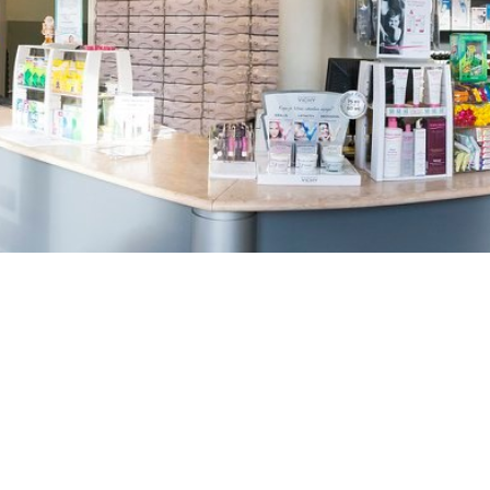
TREŠNJEVKA
Selska cesta 153, Zagreb