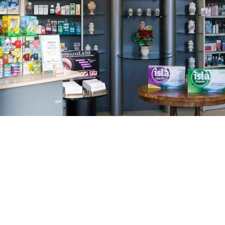
GAJNICE
Gandhijeva 3, Zagreb