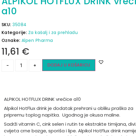
ALPIKOL HOTFLUX DRINK vreć
a10
SKU:
35084
Kategorije:
Za kašalj i za prehladu
Oznake:
Alpen Pharma
11,61
€
DODAJ U KOŠARICU
-
+
ALPIKOL HOTFLUX DRINK vrećice a10
Alpikol HotFlux drink je dodatak prehrani u obliku praška za
pripremu toplog napitka. Ugodnog je okusa maline.
Sadrži vitamin C, cink selen i rutin te ekstrakte timijana, div
cvijeta crne bazge, sporiša i lipe. Alpikol HotFlux drink namij