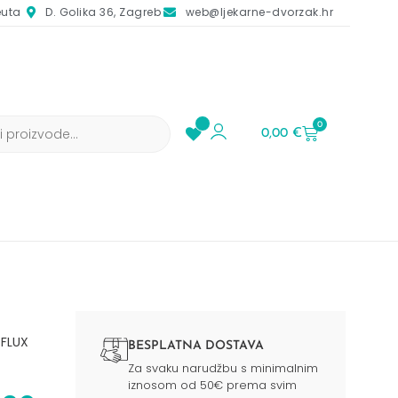
euta
D. Golika 36, Zagreb
web@ljekarne-dvorzak.hr
0
0,00
€
TFLUX
BESPLATNA DOSTAVA
Za svaku narudžbu s minimalnim
iznosom od 50€ prema svim