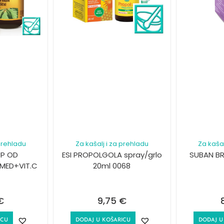
 prehladu
Za kašalj i za prehladu
Za kašal
UP OD
ESI PROPOLGOLA spray/grlo
SUBAN BR
MED+VIT.C
20ml 0068
€
9,75
€
ICU
DODAJ U KOŠARICU
DODAJ U