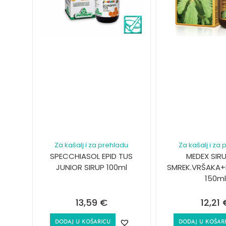
Za kašalj i za prehladu
Za kašalj i za
SPECCHIASOL EPID TUS
MEDEX SIR
JUNIOR SIRUP 100ml
SMREK.VRŠAKA+
150ml
13,59
€
12,21
DODAJ U KOŠARICU
DODAJ U KOŠAR