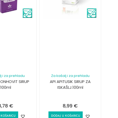
j i za prehladu
Za kašalj i za prehladu
ONHOVIT SIRUP
API APITUSIK SIRUP ZA
100ml
ISKAŠLJ.100ml
8,78
€
8,99
€
 KOŠARICU
DODAJ U KOŠARICU