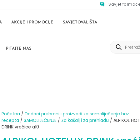
Savjet farmac
A
AKCIJE I PROMOCIJE
SAVJETOVALIŠTA
PITAJTE NAS
Početna
/
Dodaci prehrani i proizvodi za samoliječenje bez
recepta
/
SAMOLIJEČENJE
/
Za kašalj i za prehladu
/ ALPIKOL HO
DRINK vrećice a10