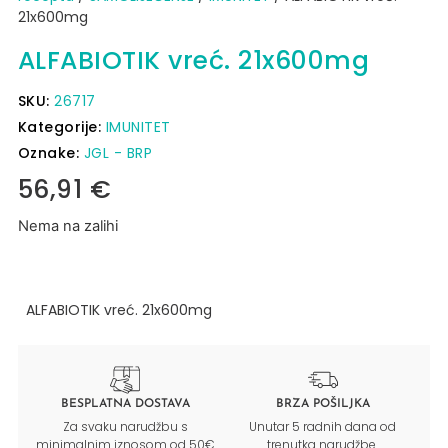
21x600mg
ALFABIOTIK vreć. 21x600mg
SKU:
26717
Kategorije:
IMUNITET
Oznake:
JGL - BRP
56,91
€
Nema na zalihi
ALFABIOTIK vreć. 21x600mg
BESPLATNA DOSTAVA
BRZA POŠILJKA
Za svaku narudžbu s
Unutar 5 radnih dana od
minimalnim iznosom od 50€
trenutka narudžbe.