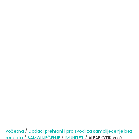
Početna
/
Dodaci prehrani i proizvodi za samoliječenje bez
recepta
/
SAMOLIJEČENJE
/
IMUNITET
/ ALFABIOTIK vreć.