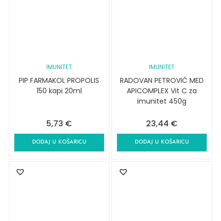
IMUNITET
IMUNITET
PIP FARMAKOL PROPOLIS
RADOVAN PETROVIĆ MED
150 kapi 20ml
APICOMPLEX Vit C za
imunitet 450g
5,73
€
23,44
€
DODAJ U KOŠARICU
DODAJ U KOŠARICU