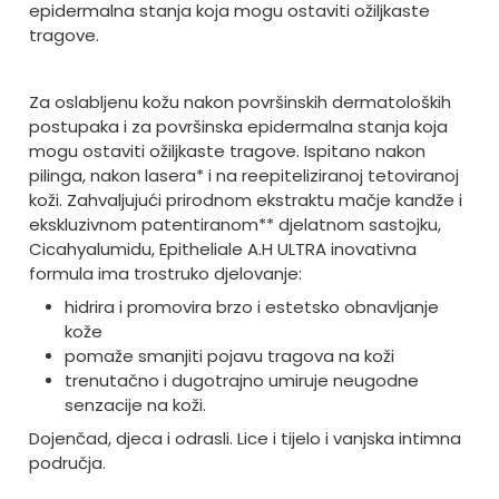
epidermalna stanja koja mogu ostaviti ožiljkaste
tragove.
Za oslabljenu kožu nakon površinskih dermatoloških
postupaka i za površinska epidermalna stanja koja
mogu ostaviti ožiljkaste tragove. Ispitano nakon
pilinga, nakon lasera* i na reepiteliziranoj tetoviranoj
koži.
Zahvaljujući prirodnom ekstraktu mačje kandže i
ekskluzivnom patentiranom** djelatnom sastojku,
Cicahyalumidu, Epitheliale A.H ULTRA inovativna
formula ima trostruko djelovanje:
hidrira i promovira brzo i estetsko obnavljanje
kože
pomaže smanjiti pojavu tragova na koži
trenutačno i dugotrajno umiruje neugodne
senzacije na koži.
Dojenčad, djeca i odrasli. Lice i tijelo i vanjska intimna
područja.