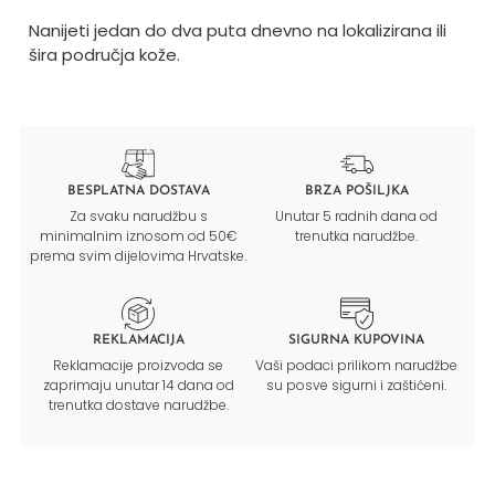
Nanijeti jedan do dva puta dnevno na lokalizirana ili
šira područja kože.
BESPLATNA DOSTAVA
BRZA POŠILJKA
Za svaku narudžbu s
Unutar 5 radnih dana od
minimalnim iznosom od 50€
trenutka narudžbe.
prema svim dijelovima Hrvatske.
REKLAMACIJA
SIGURNA KUPOVINA
Reklamacije proizvoda se
Vaši podaci prilikom narudžbe
zaprimaju unutar 14 dana od
su posve sigurni i zaštićeni.
trenutka dostave narudžbe.