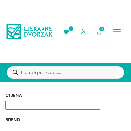
0
AKCIJE I PROMOC
CIJENA
BREND