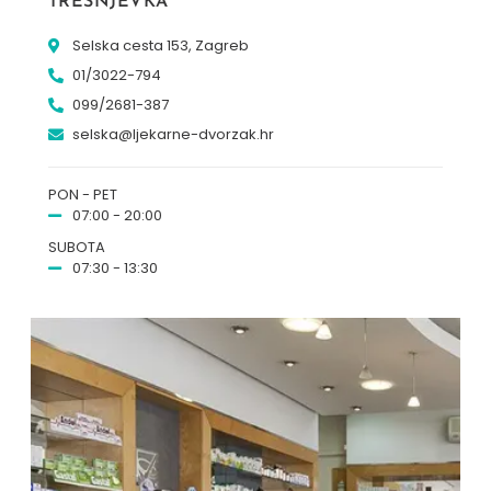
TREŠNJEVKA
Selska cesta 153, Zagreb
01/3022-794
099/2681-387
selska@ljekarne-dvorzak.hr
PON - PET
07:00 - 20:00
SUBOTA
07:30 - 13:30