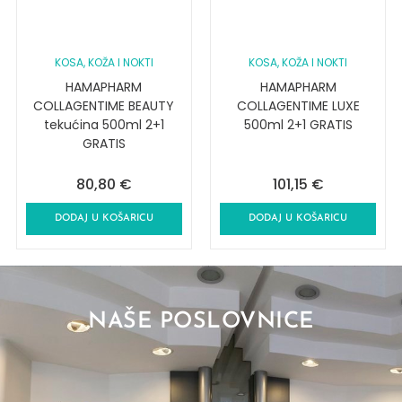
KOSA, KOŽA I NOKTI
KOSA, KOŽA I NOKTI
HAMAPHARM
HAMAPHARM
COLLAGENTIME BEAUTY
COLLAGENTIME LUXE
tekućina 500ml 2+1
500ml 2+1 GRATIS
GRATIS
80,80
€
101,15
€
DODAJ U KOŠARICU
DODAJ U KOŠARICU
NAŠE POSLOVNICE