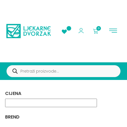
0
AKCIJE I PROMOC
CIJENA
BREND