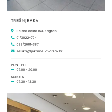
TREŠNJEVKA
Selska cesta 153, Zagreb
01/3022-794
099/2681-387
selska@ljekarne-dvorzak.hr
PON - PET
07:00 - 20:00
SUBOTA
07:30 - 13:30