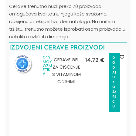
CeraVe trenutno nudi preko 70 proizvoda i
omogućava kvalitetnu njegu kože svakome,
razvijenu uz ekspertizu dermatologa. Na našem
tržištu, trenutno možete isprobati osam proizvoda u
nekoliko različitih dimenzija.
IZDVOJENI CERAVE PROIZVODI
DER
14,72
€
CERAVE GEL
D
MOK
O
OZM
ZA ČIŠĆENJE
D
ETIK
A
S VITAMINOM
AJ
U
C 236ML
K
O
ŠA
RI
C
U