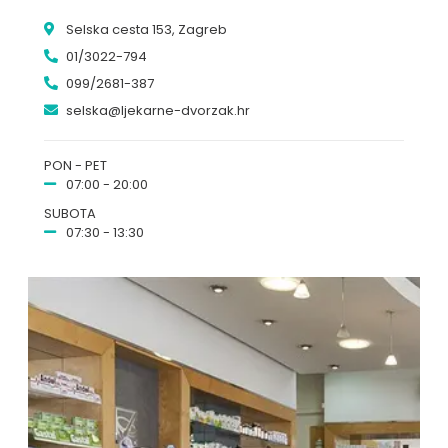
Selska cesta 153, Zagreb
01/3022-794
099/2681-387
selska@ljekarne-dvorzak.hr
PON - PET
07:00 - 20:00
SUBOTA
07:30 - 13:30