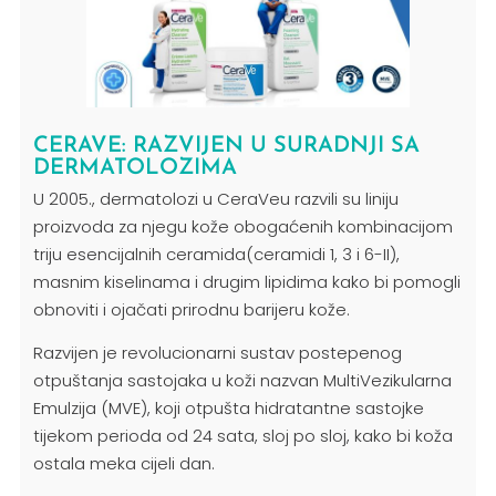
CERAVE: RAZVIJEN U SURADNJI SA
DERMATOLOZIMA
U 2005., dermatolozi u CeraVeu razvili su liniju
proizvoda za njegu kože obogaćenih kombinacijom
triju esencijalnih ceramida(ceramidi 1, 3 i 6-II),
masnim kiselinama i drugim lipidima kako bi pomogli
obnoviti i ojačati prirodnu barijeru kože.
Razvijen je revolucionarni sustav postepenog
otpuštanja sastojaka u koži nazvan MultiVezikularna
Emulzija (MVE), koji otpušta hidratantne sastojke
tijekom perioda od 24 sata, sloj po sloj, kako bi koža
ostala meka cijeli dan.