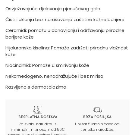
Osvježavajuće djelovanje pjenušavog gela
Čisti i uklanja bez narušavanja zaštitne kožne barijere
Ceramidi: pomažu u obnavljanju i održavanju prirodne 
barijere kože
Hijaluronska kiselina: Pomaže zadržati prirodnu vlažnost 
kože
Niacinamid: Pomaže u smirivanju kože
Nekomedogeno, nenadražujuće i bez mirisa
Razvijeno s dermatolozima
BESPLATNA DOSTAVA
BRZA POŠILJKA
Za svaku narudžbu s
Unutar 5 radnih dana od
minimalnim iznosom od 50€
trenutka narudžbe.
prema svim dijelovima Hrvatske.