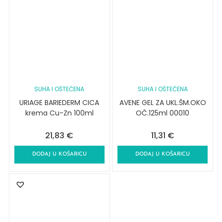
SUHA I OŠTEĆENA
SUHA I OŠTEĆENA
URIAGE BARIEDERM CICA
AVENE GEL ZA UKL.ŠM.OKO
krema Cu-Zn 100ml
OČ.125ml 00010
21,83
€
11,31
€
DODAJ U KOŠARICU
DODAJ U KOŠARICU