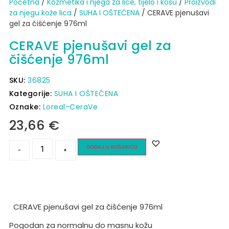
Početna
/
Kozmetika i njega za lice, tijelo i kosu
/
Proizvodi
za njegu kože lica
/
SUHA I OŠTEĆENA
/ CERAVE pjenušavi
gel za čišćenje 976ml
CERAVE pjenušavi gel za
čišćenje 976ml
SKU:
36825
Kategorije:
SUHA I OŠTEĆENA
Oznake:
Loreal-CeraVe
23,66
€
DODAJ U KOŠARICU
-
+
CERAVE pjenušavi gel za čišćenje 976ml
Pogodan za normalnu do masnu kožu